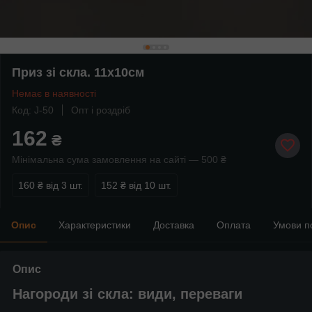
Приз зі скла. 11x10cм
Немає в наявності
Код: J-50
Опт і роздріб
162
₴
Мінімальна сума замовлення на сайті — 500 ₴
160 ₴
від 3 шт.
152 ₴
від 10 шт.
Опис
Характеристики
Доставка
Оплата
Умови п
Опис
Нагороди зі скла: види, переваги