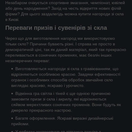
Незабаром очікується спортивне змагання, чемпіонат, ювілей
або день народження? Захід на честь відкриття нових філій
фірми? Для цього заздалегідь можна купити нагороди зі скла
в Києві.
Переваги призів і сувенірів зі скла
Через що для виготовлення нагород ми використовуємо
тільки скло? Причини бувають різні. І справа не просто в
демократичній ціні, так як даний матеріал, який так прекрасно
переливається в сонячних променях, має безліч інших
незаперечних переваг:
Виготовляються нагороди зі скла з гравіюванням, що
відрізняються особливою красою. Завдяки ефективності
огранок і особливих способів обробок звичайне скло
виглядає красиво, яскраво і урочисто.
Відмінна гра світла і тіней є ще однією причиною
замовити призи зі скла і акрилу, які відрізняються
сяйвом мерехтливих сонячних променів. Вони будуть як
джерело прекрасного настрою.
Багате оформлення. Яскраві виразні дизайнерські
прийоми.
У роботах застосовується вітражна техніка з