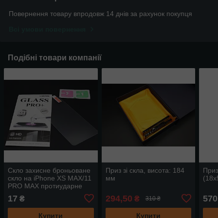
Повернення товару впродовж 14 днів за рахунок покупця
Всі умови повернення
Подібні товари компанії
Скло захисне броньоване
Приз зі скла, висота: 184
Приз
скло на iPhone XS MAX/11
мм
(18х
PRO MAX протиударне
скло на телефон 10 шт/уп
17
294,50
570
₴
₴
310 ₴
Купити
Купити