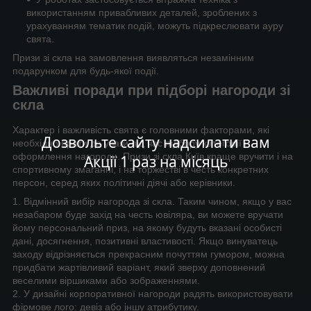
використанням привабливих деталей, зроблених з
урахуванням тематик подій, можуть підкреслювати ауру
свята.
Призи зі скла на замовлення виявляться незамінним
подарунком для будь-якої події.
Важливі поради при підборі нагороди зі
скла
Характер і важливість свята є головними факторами, які
Дозвольте сайту надсилати вам
необхідно брати до уваги під час підбору категорії і
оформлення нагороди. Призи зі скла Київ краще вручити і на
Акції 1 раз на місяць
спортивному змаганні, і на торжестві в честь конкретних
персон, серед яких політичні діячі або керівники.
1. Відмінний вибір нагорода зі скла. Таким чином, якщо у вас
незабаром буде захід на честь ювіляра, ви можете вручати
йому персональний приз, на якому будуть вказані особисті
дані, досягнення, позитивні властивості. Якщо винуватець
заходу відрізняється прекрасним почуттям гумором, можна
придбати жартівливий варіант, який зверху доповнений
веселими віршиками або зображеннями.
2. У дизайні корпоративної нагороди радять використовувати
фірмове лого: девіз або іншу атрибутику.