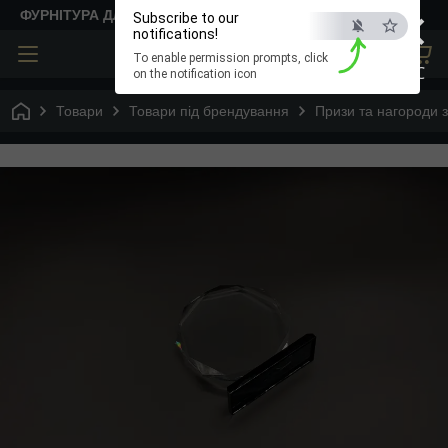
×
ФУРНІТУРА ДЛЯ ТВОРЧОСТІ
Subscribe to our
notifications!
To enable permission prompts, click
ESC
on the notification icon
Товари
Товари під брендування
Призи та нагороди з