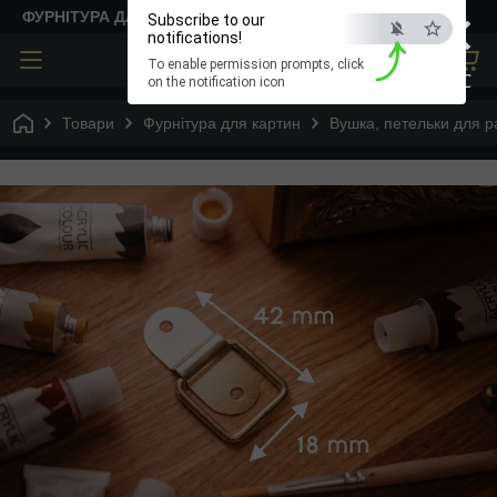
×
ФУРНІТУРА ДЛЯ ТВОРЧОСТІ
Subscribe to our
notifications!
To enable permission prompts, click
ESC
on the notification icon
Товари
Фурнітура для картин
Вушка, петельки для 