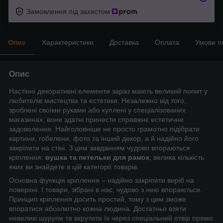
Замовлення під захистом
Опис
Характеристики
Доставка
Оплата
Умови п
Опис
Настінні декоративні елементи зараз мають великий попит у
любителів мистецтва та естетики. Незалежно від того,
зроблені своїми руками або куплені у спеціалізованих
магазинах, вони здатні принести справжнє естетичне
задоволення. Найголовніше не просто грамотно підібрати
картини, гобелени, фото та інший декор, а й надійно його
закріпити на стіні. З цим завданням чудово впораються
кріплення:
вушка та петельки для рамок
, велика кількість
яких ви знайдете в цій категорії товарів.
Основна функція кріплення – надійно закріпити виріб на
поверхні. І товари, зібрані в нас, чудово з нею впораються.
Принцип кріплення досить простий, тому з цим зможе
впоратися абсолютно кожна людина. Достатньо взяти
невеликі шурупи та вкрутити їх через спеціальний отвір прямо