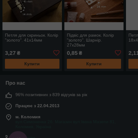
Петля для скриньок. Колір
Підвіс для рамок. Колір
Петл
"золото". 41х14мм
"золото". Шарнір.
18х
27х28мм
3,27
0,85
2,1
₴
₴
Купити
Купити
Про нас
96% позитивних з 839 відгуків за рік
Працює з 22.04.2013
м. Коломия
вул.Симоненка 2б. Магазин вул.Івана Мазепи 81,
Коломия, Україна
Контакти