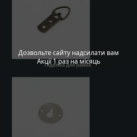
Дозвольте сайту надсилати вам
Акції 1 раз на місяць
Підвіска для рамок