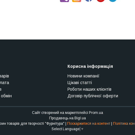
Корисна інформація
варів
Новини компанії
плата
Цікаві статті
в
Роботи наших клієнтів
 обмін
Договір публічної оферти
Сайт створений на маркетплейсі
Prom.ua
Продавець на Bigl.ua
Інтернет-магазин товарів для творчості "Фурнітура" |
Поскаржитися на контент
|
Політика кон
Select Language
▼