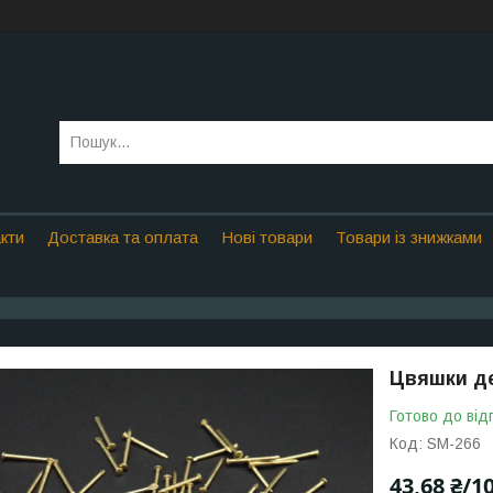
кти
Доставка та оплата
Нові товари
Товари із знижками
Цвяшки де
Готово до від
Код:
SM-266
43,68 ₴/10