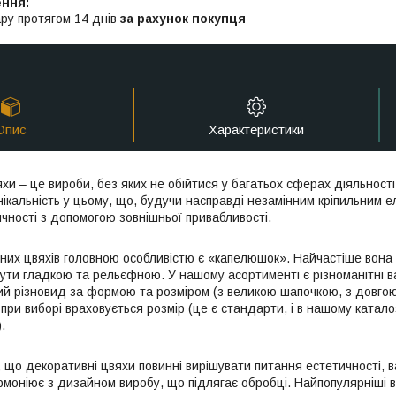
ру протягом 14 днів
за рахунок покупця
Опис
Характеристики
хи – це вироби, без яких не обійтися у багатьох сферах діяльності
нікальність у цьому, що, будучи насправді незамінним кріпильним 
чності з допомогою зовнішньої привабливості.
вних цвяхів головною особливістю є «капелюшок». Найчастіше вона 
ути гладкою та рельєфною. У нашому асортименті є різноманітні ва
ий різновид за формою та розміром (з великою шапочкою, з довго
при виборі враховується розмір (це є стандарти, і в нашому катал
.
, що декоративні цвяхи повинні вирішувати питання естетичності, в
моніює з дизайном виробу, що підлягає обробці. Найпопулярніші ва