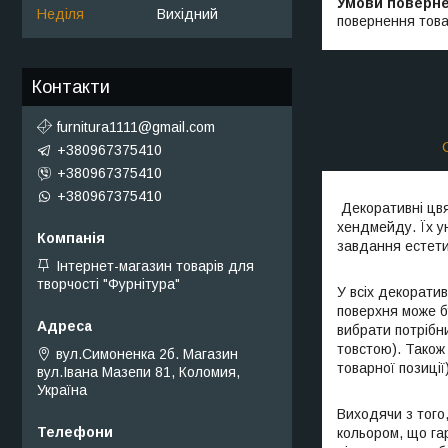
Неділя
Вихідний
повернення това
Контакти
furnitura1111@gmail.com
+380967375410
+380967375410
+380967375410
Декоративні цвя
хендмейду. Їх у
завдання естети
Інтернет-магазин товарів для
творчості "Фурнітура"
У всіх декорати
поверхня може б
вибрати потрібн
товстою). Також 
вул.Симоненка 2б. Магазин
товарної позиції)
вул.Івана Мазепи 81, Коломия,
Україна
Виходячи з того
кольором, що гар