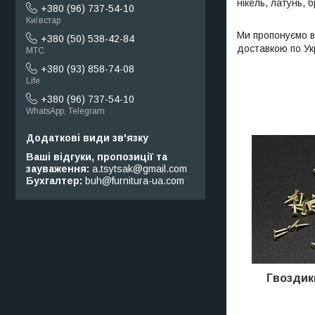
нікель, латунь, 
+380 (96) 737-54-10
Київстар
Ми пропонуємо ва
+380 (50) 538-42-84
доставкою по Укр
МТС
+380 (93) 858-74-08
Life
+380 (96) 737-54-10
WhatsApp, Telegram
Ваші відгуки, пропозиції та
зауваження
a.tsytsak@gmail.com
Бухгалтер
buh@furnitura-ua.com
Гвоздик