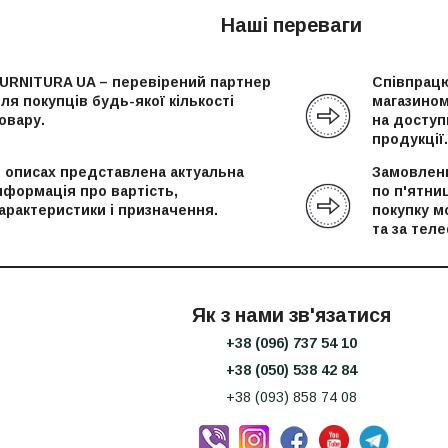
Наші переваги
URNITURA UA – перевірений партнер
Співпрацю
ля покупців будь-якої кількості
магазином
овару.
на доступн
продукції.
 описах представлена актуальна
Замовленн
нформація про вартість,
по п'ятни
арактеристики і призначення.
покупку м
та за тел
Як з нами зв'язатися
+38 (096) 737 54 10
+38 (050) 538 42 84
+38 (093) 858 74 08