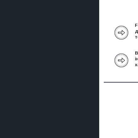
F
д
т
В
і
х