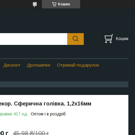
Кошик
Кошик
Дисконт
Дропшипінг
Отримай подарунок
кор. Сферична голівка. 1,2х16мм
правки 417 од.
Оптом і в роздріб
0 г
45,98 ₴/100 г