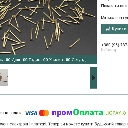
Показати опто
Мінімальна су
Купити
+380 (96) 737
Київстар
сь
0
0
Днів
0
0
Годин
0
0
Хвилин
0
0
Секунд
ючені електронні платежі. Тепер ви можете купити будь-який товар