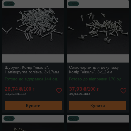
–5%
–5%
Шурупи. Колір "нікель".
Самонарізи для декупажу.
Напівкругла голівка. 3х17мм
Колір "нікель". 3х12мм
Готово до відправки 144 од.
Готово до відправки 176 од.
28,74
37,93
₴/100 г
₴/100 г
30,25 ₴/100 г
39,93 ₴/100 г
Купити
Купити
–5%
–5%