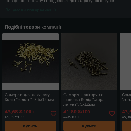
Повернення товару впродовж 14 днів за рахунок покупця
Всі умови повернення
Подібні товари компанії
Саморізи для декупажу.
Саморіз. напівкругла
Само
Колір "золото". 2,5х12 мм
шапочка Колір "стара
"зол
латунь". 3х12мм
43,68
41,80
43,
₴/100 г
₴/100 г
45,98 ₴/100 г
44 ₴/100 г
45,98
Купити
Купити