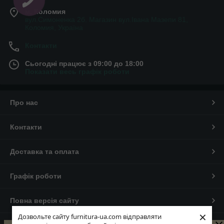
м. Коломия
вул.Симоненка 2б. Магазин вул.Івана Мазепи 81,
Коломия, Україна
Контакти
Сьогодні працює з 09:00 до 18:00
Показати весь графік роботи
Про нас
Контакти
Доставка та оплата
Графік роботи
Повна версія сайту
×
Дозвольте сайту furnitura-ua.com відправляти