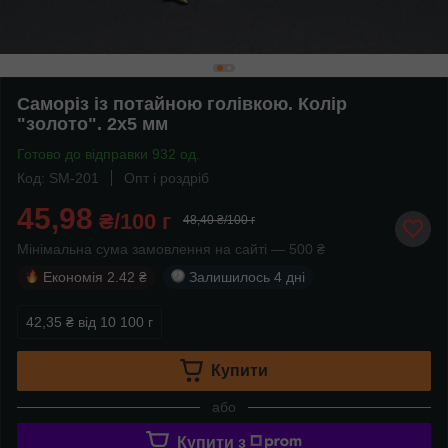
Саморіз із потайною голівкою. Колір
"золото". 2х5 мм
Готово до відправки 932 од.
Код: SM-201
Опт і роздріб
45,98
₴/100 г
48,40 ₴/100 г
Мінімальна сума замовлення на сайті — 500 ₴
Економія
2.42 ₴
Залишилось
4 дні
42,35 ₴
від 10 100 г
Купити
або
Купити з