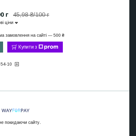
0 г
45,98 ₴/100 г
ві ціни
ма замовлення на сайті — 500 ₴
Купити з
-54-10
 не покидаючи сайту.