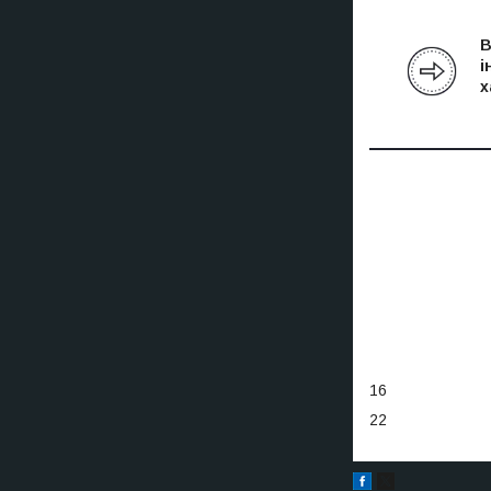
В
і
х
16
22