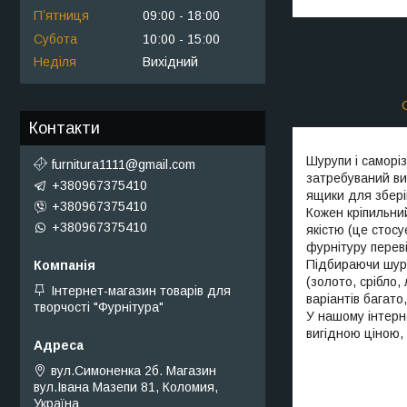
Пʼятниця
09:00
18:00
Субота
10:00
15:00
Неділя
Вихідний
Контакти
Шурупи і саморіз
furnitura1111@gmail.com
затребуваний ви
+380967375410
ящики для збері
+380967375410
Кожен кріпильни
+380967375410
якістю (це стос
фурнітуру перев
Підбираючи шуру
(золото, срібло,
Інтернет-магазин товарів для
варіантів багато
творчості "Фурнітура"
У нашому інтерн
вигідною ціною, 
вул.Симоненка 2б. Магазин
вул.Івана Мазепи 81, Коломия,
Україна