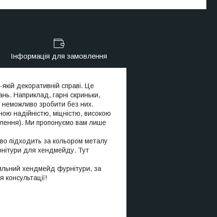
Інформація для замовлення
-якій декоративній справі. Це
ь. Наприклад, гарні скриньки,
я неможливо зробити без них.
ною надійністю, міцністю, високою
овлення). Ми пропонуємо вам лише
во підходить за кольором металу
урнітури для хендмейду. Тут
пильний хендмейд фурнітури, за
я консультації!