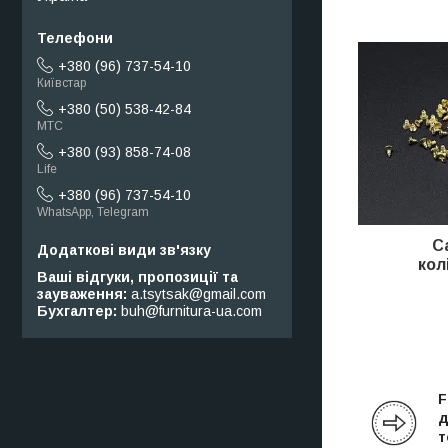
+380 (96) 737-54-10
Київстар
+380 (50) 538-42-84
МТС
+380 (93) 858-74-08
Life
+380 (96) 737-54-10
WhatsApp, Telegram
С
кол
Ваші відгуки, пропозиції та
зауваження
a.tsytsak@gmail.com
Бухгалтер
buh@furnitura-ua.com
F
д
т