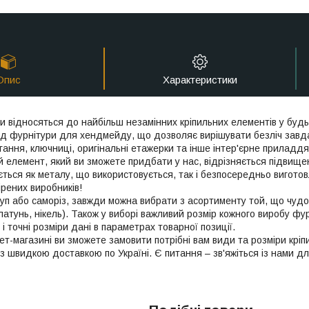
Опис
Характеристики
и відносяться до найбільш незамінних кріпильних елементів у будь
д фурнітури для хендмейду, що дозволяє вирішувати безліч завдан
гання, ключниці, оригінальні етажерки та інше інтер'єрне приладд
й елемент, який ви зможете придбати у нас, відрізняється підвище
ується як металу, що використовується, так і безпосередньо вигот
ірених виробників!
п або саморіз, завжди можна вибрати з асортименту той, що чудо
 латунь, нікель). Також у виборі важливий розмір кожного виробу ф
, і точні розміри дані в параметрах товарної позиції.
ет-магазині ви зможете замовити потрібні вам види та розміри крі
з швидкою доставкою по Україні. Є питання – зв'яжіться із нами дл