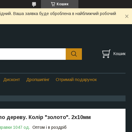
Кошик
ихідний. Ваша заявка буде оброблена в найближчий робочий
Кошик
Дисконт
Дропшипінг
Отримай подарунок
по дереву. Колір "золото". 2х10мм
правки 1047 од.
Оптом і в роздріб