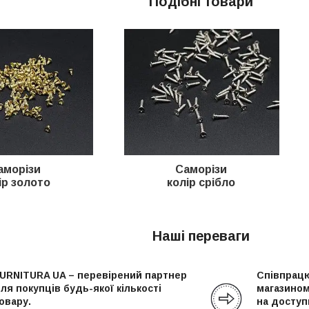
Подібні товари
аморізи
Саморізи
ір золото
колір срібло
Наші переваги
URNITURA UA – перевірений партнер
Співпрацю
ля покупців будь-якої кількості
магазином
овару.
на доступн