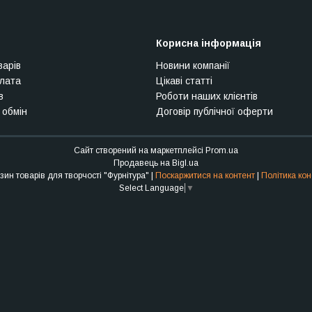
Корисна інформація
варів
Новини компанії
плата
Цікаві статті
в
Роботи наших клієнтів
 обмін
Договір публічної оферти
Сайт створений на маркетплейсі
Prom.ua
Продавець на Bigl.ua
Інтернет-магазин товарів для творчості "Фурнітура" |
Поскаржитися на контент
|
Політика кон
Select Language
▼