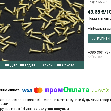
Код:
SM-203
43,68 ₴/10
Показати опто
Мінімальна су
Купити
+380 (96) 737
Київстар
сь
0
0
Днів
0
0
Годин
0
0
Хвилин
0
0
Секунд
ючені електронні платежі. Тепер ви можете купити будь-який товар
ру протягом 14 днів
за рахунок покупця