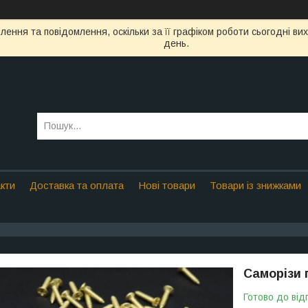
ення та повідомлення, оскільки за її графіком роботи сьогодні в
день.
кти
Доставка та оплата
Нові товари
Товари із знижками
Саморізи 
Готово до від