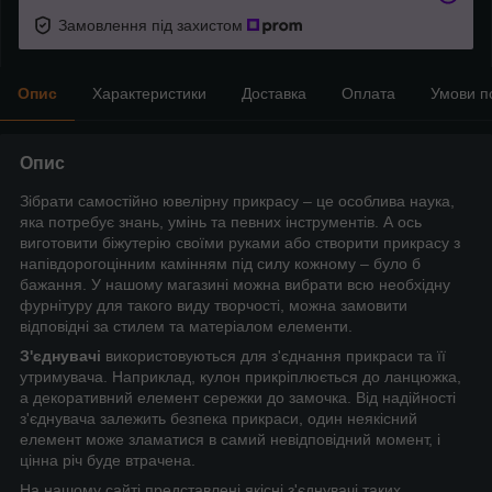
Замовлення під захистом
Опис
Характеристики
Доставка
Оплата
Умови п
Опис
Зібрати самостійно ювелірну прикрасу – це особлива наука,
яка потребує знань, умінь та певних інструментів. А ось
виготовити біжутерію своїми руками або створити прикрасу з
напівдорогоцінним камінням під силу кожному – було б
бажання. У нашому магазині можна вибрати всю необхідну
фурнітуру для такого виду творчості, можна замовити
відповідні за стилем та матеріалом елементи.
З'єднувачі
використовуються для з'єднання прикраси та її
утримувача. Наприклад, кулон прикріплюється до ланцюжка,
а декоративний елемент сережки до замочка. Від надійності
з'єднувача залежить безпека прикраси, один неякісний
елемент може зламатися в самий невідповідний момент, і
цінна річ буде втрачена.
На нашому сайті представлені якісні з'єднувачі таких