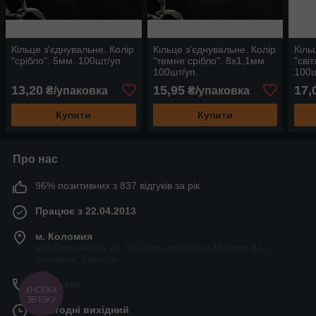
Кільце з'єднувальне. Колір
Кільце з'єднувальне. Колір
Кіль
"срібло". 5мм. 100шт/уп
"темне срібло". 8х1,1мм.
"сві
100шт/уп.
100ш
13,20
15,95
17,
₴/упаковка
₴/упаковка
Купити
Купити
Про нас
96% позитивних з 837 відгуків за рік
Працює з 22.04.2013
м. Коломия
вул.Симоненка 2б. Магазин вул.Івана Мазепи 81,
Коломия, Україна
Контакти
КНОПКА
ЗВ'ЯЗКУ
Сьогодні вихідний