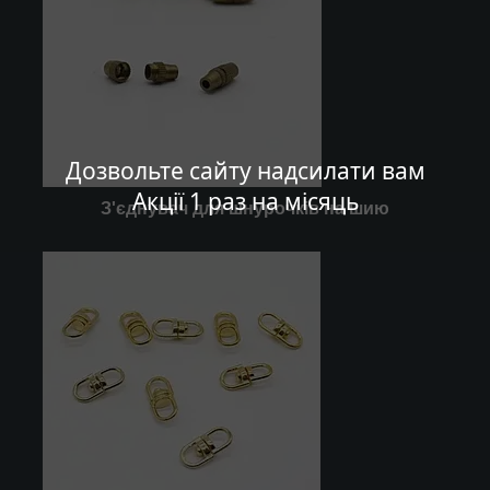
Дозвольте сайту надсилати вам
Акції 1 раз на місяць
З'єднувач для шнурочків на шию