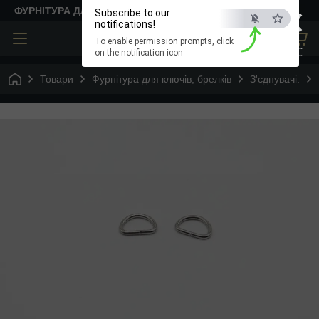
×
ФУРНІТУРА ДЛЯ ТВОРЧОСТІ
Subscribe to our
notifications!
To enable permission prompts, click
ESC
on the notification icon
Товари
Фурнітура для ключів, брелків
З'єднувачі.