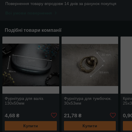
Повернення товару впродовж 14 днів за рахунок покупця
Всі умови повернення
Подібні товари компанії
Фурнітура для валіз.
Фурнітура для тумбочок.
Кріп
130х50мм
30х53мм
25х3
4,68
21,78
0,9
₴
₴
Купити
Купити