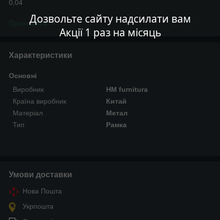
0,04
Дозвольте сайту надсилати вам
Приховати
Акції 1 раз на місяць
Характеристики
Основні
Виробник
HM furnitura
Країна виробник
Китай
Матеріал
Метал
Тип
Рамка
Умови доставки
Нова Пошта
Укрпошта