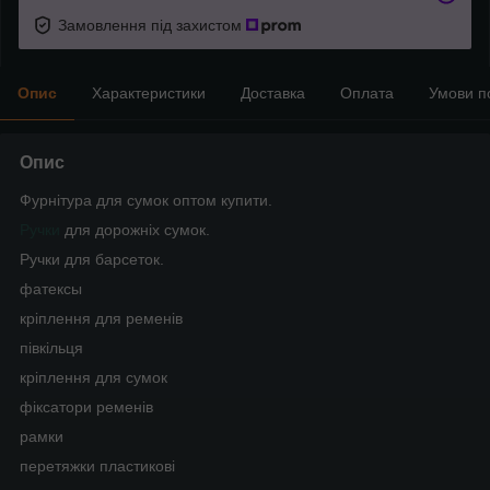
Замовлення під захистом
Опис
Характеристики
Доставка
Оплата
Умови п
Опис
Фурнітура для сумок оптом купити.
Ручки
для дорожніх сумок.
Ручки для барсеток.
фатексы
кріплення для ременів
півкільця
кріплення для сумок
фіксатори ременів
рамки
перетяжки пластикові