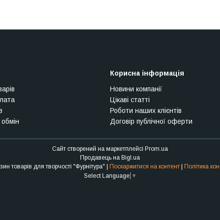
Корисна інформація
варів
Новини компанії
плата
Цікаві статті
в
Роботи наших клієнтів
 обмін
Договір публічної оферти
Сайт створений на маркетплейсі
Prom.ua
Продавець на Bigl.ua
Інтернет-магазин товарів для творчості "Фурнітура" |
Поскаржитися на контент
|
Політика кон
Select Language
▼