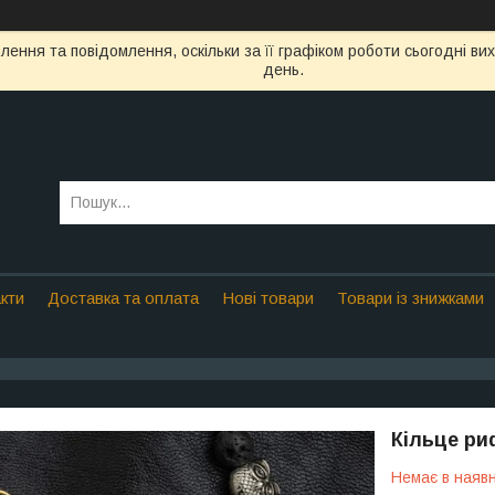
ення та повідомлення, оскільки за її графіком роботи сьогодні в
день.
кти
Доставка та оплата
Нові товари
Товари із знижками
Кільце ри
Немає в наявн