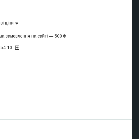
ві ціни
ма замовлення на сайті — 500 ₴
-54-10