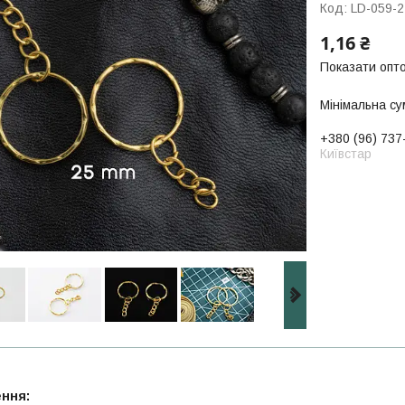
Код:
LD-059-2
1,16 ₴
Показати опто
Мінімальна су
+380 (96) 737
Київстар