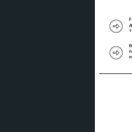
F
д
т
В
п
п