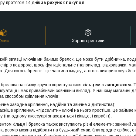
ру протягом 14 днів
за рахунок покупця
Опис
Характеристики
жній зв'язці ключів ми бачимо брелок. Це може бути дрібничка, п
енір з подорожі, щось функціональне (наприклад, відкривачка, мал
. Для когось брелок - це частина іміджу, а хтось використовує йог
 брелока на в'язку зручно користуватися
кільцем з ланцюжком
. 
луатації і має привабливий зовнішній вигляд. У нашому магазині д
за способом кріплення ключів:
сичне заводне кріплення, надійне та звичне з дитинства);
часніше кріплення, «підселити» ключі на нього простіше, це займає
 (на одному аксесуарі знаходяться і кільце, і карабін).
нтом кільця і брелока також виступають різні елементи: звичний л
 та розмір можна підібрати на будь-який смак: благородне срібло, с
асивніших варіантах. Карабіни є різної форми: круглі, овальні та у