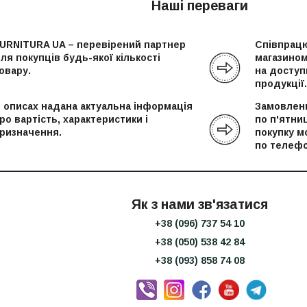
Наші переваги
URNITURA UA – перевірений партнер
Співпрацю
ля покупців будь-якої кількості
магазином
овару.
на доступн
продукції.
 описах надана актуальна інформація
Замовленн
ро вартість, характеристики і
по п'ятни
ризначення.
покупку м
по телефо
Як з нами зв'язатися
+38 (096) 737 54 10
+38 (050) 538 42 84
+38 (093) 858 74 08