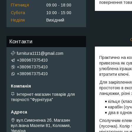
повернення това
Пʼятниця
09:00
18:00
Субота
10:00
15:00
Неділя
Вихідний
Контакти
furnitura1111@gmail.com
Практично на ко
+380967375410
привезена як сув
+380967375410
улюблена іграшка
+380967375410
втратити ключі.
Для закріплення
простотою в експ
ланцюжки, різні 
Інтернет-магазин товарів для
творчості "Фурнітура"
кільце (кла
карабін (су
два в одному
вул.Симоненка 2б. Магазин
Сполучним елеме
вул.Івана Мазепи 81, Коломия,
(лусочка). Колір
Україна
мініатюрних чи м