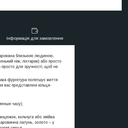
Інформація для замовлення
одарована близькою людиною,
енький ніж, ліхтарик) або просто
о просто для зручності, щоб не
Така фурнітура полегшує життя
ля вас представлені кільця-
 менше часу);
анцюжок, кольчуга або змійка
таровинна латунь, золото – у
 формі серця.