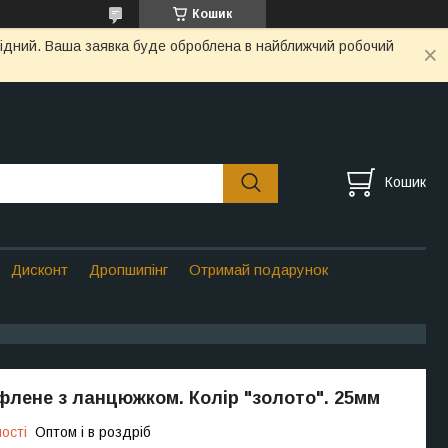
Кошик
ихідний. Ваша заявка буде оброблена в найближчий робочий
Кошик
Дисконт
Дропшипінг
Отримай подарунок
флене з ланцюжком. Колір "золото". 25мм
ості
Оптом і в роздріб