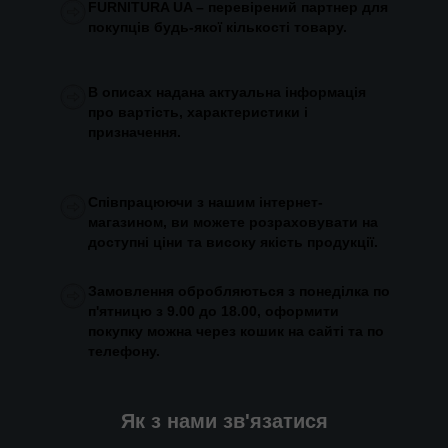
FURNITURA UA – перевірений партнер для
покупців будь-якої кількості товару.
В описах надана актуальна інформація
про вартість, характеристики і
призначення.
Співпрацюючи з нашим інтернет-
магазином, ви можете розраховувати на
доступні ціни та високу якість продукції.
Замовлення обробляються з понеділка по
п'ятницю з 9.00 до 18.00, оформити
покупку можна через кошик на сайті та по
телефону.
Як з нами зв'язатися