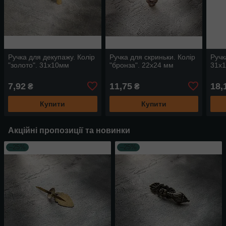
Ручка для декупажу. Колір
Ручка для скриньки. Колір
Ручк
"золото". 31х10мм
"бронза". 22х24 мм
31х
7,92
11,75
18,
₴
₴
Купити
Купити
Акційні пропозиції та новинки
–25%
–25%