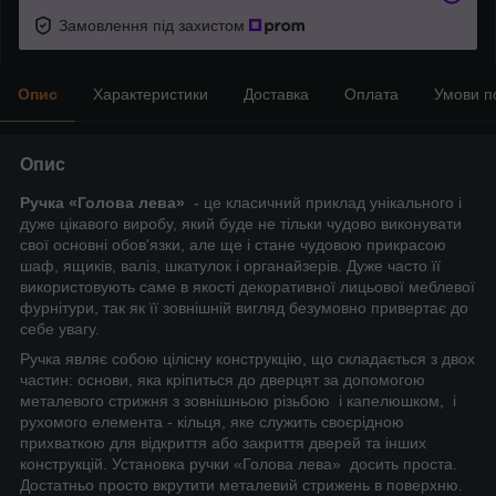
Замовлення під захистом
Опис
Характеристики
Доставка
Оплата
Умови п
Опис
Ручка «Голова лева»
- це класичний приклад унікального і
дуже цікавого виробу, який буде не тільки чудово виконувати
свої основні обов'язки, але ще і стане чудовою прикрасою
шаф, ящиків, валіз, шкатулок і органайзерів. Дуже часто її
використовують саме в якості декоративної лицьової меблевої
фурнітури, так як її зовнішній вигляд безумовно привертає до
себе увагу.
Ручка являє собою цілісну конструкцію, що складається з двох
частин: основи, яка кріпиться до дверцят за допомогою
металевого стрижня з зовнішньою різьбою і капелюшком, і
рухомого елемента - кільця, яке служить своєрідною
прихваткою для відкриття або закриття дверей та інших
конструкцій. Установка ручки «Голова лева» досить проста.
Достатньо просто вкрутити металевий стрижень в поверхню.