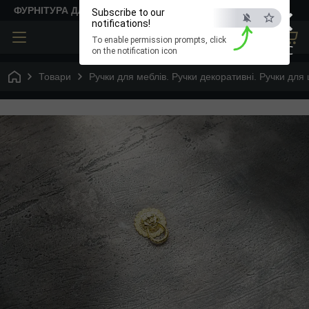
×
ФУРНІТУРА ДЛЯ ТВОРЧОСТІ
Subscribe to our
notifications!
To enable permission prompts, click
ESC
on the notification icon
Товари
Ручки для меблів. Ручки декоративні. Ручки для