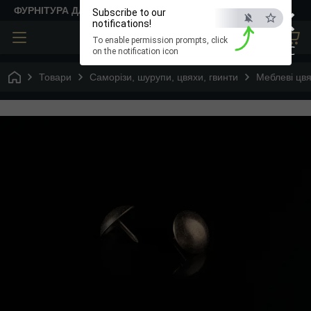
×
ФУРНІТУРА ДЛЯ ТВОРЧОСТІ
Subscribe to our
notifications!
To enable permission prompts, click
ESC
on the notification icon
Товари
Саморізи, шурупи, цвяхи, гвинти
Меблеві цвя