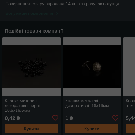
Повернення товару впродовж 14 днів за рахунок покупця
Всі умови повернення
Подібні товари компанії
Кнопки металеві
Кнопки металеві
Кноп
декоративні чорні.
декоративні. 16х18мм
"нік
10,5х16,5мм
0,42
1
5,4
₴
₴
Купити
Купити