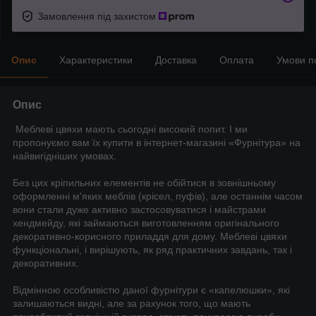
Замовлення під захистом
Опис
Характеристики
Доставка
Оплата
Умови п
Опис
Меблеві цвяхи мають сьогодні високий попит. І ми
пропонуємо вам їх купити в інтернет-магазині «Фурнітура» на
найвигідніших умовах.
Без цих кріпильних елементів не обійтися в зовнішньому
оформленні м'яких меблів (крісел, пуфів), але останнім часом
вони стали дуже активно застосовуватися і майстрами
хендмейду, які займаються виготовленням оригінального
декоративно-корисного приладдя для дому. Меблеві цвяхи
функціональні, і вирішують, як ряд практичних завдань, так і
декоративних.
Відмінною особливістю даної фурнітури є «капелюшки», які
залишаються видні, але за рахунок того, що мають