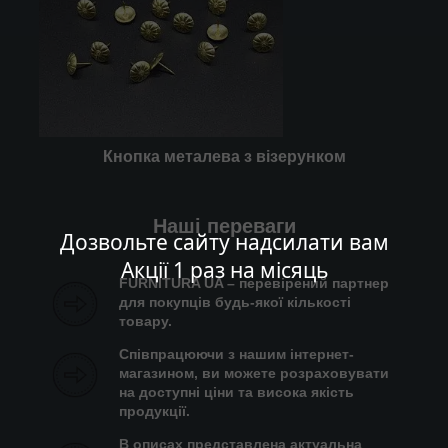
Кнопка металева з візерунком
Наші переваги
Дозвольте сайту надсилати вам
Акції 1 раз на місяць
FURNITURA UA – перевірений партнер
для покупців будь-якої кількості
товару.
Співпрацюючи з нашим інтернет-
магазином, ви можете розраховувати
на доступні ціни та висока якість
продукції.
В описах представлена актуальна