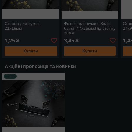
Стопор для сумок.
Фатекс для сумок. Колір
Стоп
21х16мм
білий. 47х25мм.Під стрічку
24х
20мм
1,25
3,45
1,4
₴
₴
Купити
Купити
Акційні пропозиції та новинки
–25%