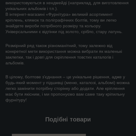
використовуються в хендмейді (наприклад, для виготовлення
унікальних альбомів і т.п.).
В інтернет-магазині «Фурнітура» великий асортимент
кріплень, клямок та поліграфічних болтів, тому ви легко
знайдете вироби потрібного розміру та кольору.
Універсальними є відтінки під золото, срібло, стару латунь.
Розмірний ряд також різноманітний, тому залежно від
конкретної мети використання можна вибрати як маленькі
заклепки, так і довгі для скріплення товстих каталогів і
альбомів.
В цілому, болтове з'єднання – це унікальне рішення, адже у
будь-який момент у підшивці (меню, каталозі, альбомі) можна
легко замінити потрібну сторінку або додати. Але кріплення
має бути якісним, і ми пропонуємо вам саме таку кріпильну
фурнітуру!
Подібні товари