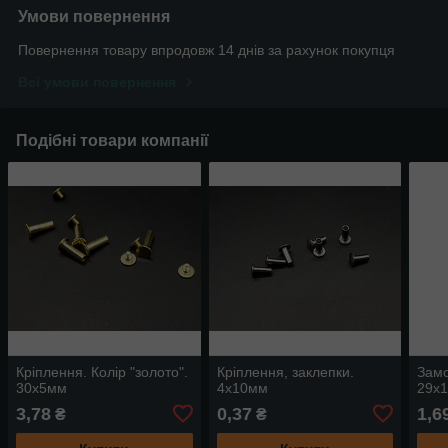
Умови повернення
Повернення товару впродовж 14 днів за рахунок покупця
Всі умови повернення
Подібні товари компанії
Кріплення. Колір "золото".
Кріплення, заклепки.
Замо
30х5мм
4х10мм
29х
3,78
0,37
1,6
₴
₴