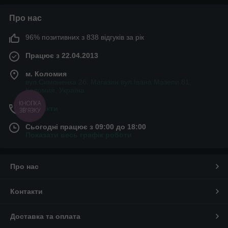
Про нас
96% позитивних з 838 відгуків за рік
Працює з 22.04.2013
м. Коломия
вул.Симоненка 2б. Магазин вул.Івана Мазепи 81,
Коломия, Україна
КНОПКА
Контакти
ЗВ'ЯЗКУ
Сьогодні працює з 09:00 до 18:00
Показати весь графік роботи
Про нас
Контакти
Доставка та оплата