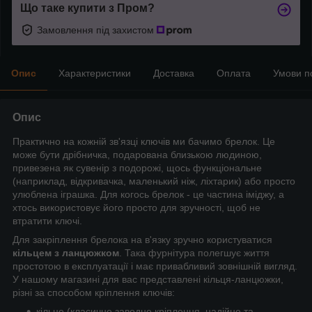
Що таке купити з Пром?
Замовлення під захистом
Опис
Характеристики
Доставка
Оплата
Умови п
Опис
Практично на кожній зв'язці ключів ми бачимо брелок. Це
може бути дрібничка, подарована близькою людиною,
привезена як сувенір з подорожі, щось функціональне
(наприклад, відкривачка, маленький ніж, ліхтарик) або просто
улюблена іграшка. Для когось брелок - це частина іміджу, а
хтось використовує його просто для зручності, щоб не
втратити ключі.
Для закріплення брелока на в'язку зручно користуватися
кільцем з ланцюжком
. Така фурнітура полегшує життя
простотою в експлуатації і має привабливий зовнішній вигляд.
У нашому магазині для вас представлені кільця-ланцюжки,
різні за способом кріплення ключів:
кільце (класичне заводне кріплення, надійне та