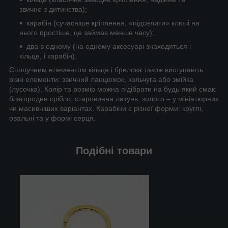
звичне з дитинства);
карабін (сучасніше кріплення, «підселити» ключі на
нього простіше, це займає менше часу);
два в одному (на одному аксесуарі знаходяться і
кільце, і карабін).
Сполучним елементом кільця і брелока також виступають
різні елементи: звичний ланцюжок, кольчуга або змійка
(лусочка). Колір та розмір можна підібрати на будь-який смак:
благородне срібло, старовинна латунь, золото – у мініатюрних
чи масивніших варіантах. Карабіни є різної форми: круглі,
овальні та у формі серця.
Подібні товари