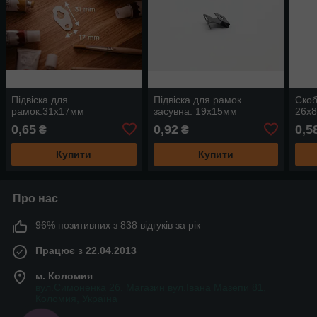
Підвіска для
Підвіска для рамок
Скоб
рамок.31х17мм
засувна. 19х15мм
26х
0,65
0,92
0,5
₴
₴
Купити
Купити
Про нас
96% позитивних з 838 відгуків за рік
Працює з 22.04.2013
м. Коломия
вул.Симоненка 2б. Магазин вул.Івана Мазепи 81,
Коломия, Україна