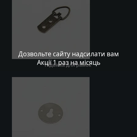
Дозвольте сайту надсилати вам
Акції 1 раз на місяць
Підвіска для рамок