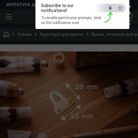
×
ФУРНІТУРА ДЛЯ ТВОРЧОСТІ
Subscribe to our
notifications!
To enable permission prompts, click
ESC
on the notification icon
Товари
Фурнітура для картин
Вушка, петельки для 