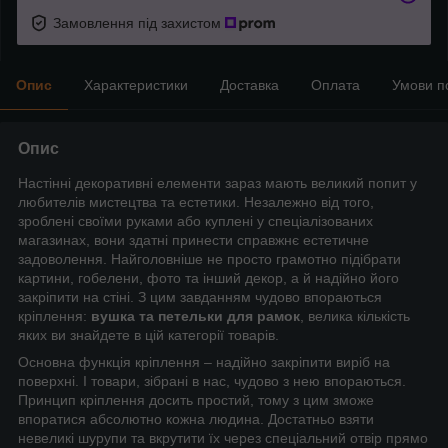
Замовлення під захистом
Опис
Характеристики
Доставка
Оплата
Умови п
Опис
Настінні декоративні елементи зараз мають великий попит у
любителів мистецтва та естетики. Незалежно від того,
зроблені своїми руками або куплені у спеціалізованих
магазинах, вони здатні принести справжнє естетичне
задоволення. Найголовніше не просто грамотно підібрати
картини, гобелени, фото та інший декор, а й надійно його
закріпити на стіні. З цим завданням чудово впораються
кріплення:
вушка та петельки для рамок
, велика кількість
яких ви знайдете в цій категорії товарів.
Основна функція кріплення – надійно закріпити виріб на
поверхні. І товари, зібрані в нас, чудово з нею впораються.
Принцип кріплення досить простий, тому з цим зможе
впоратися абсолютно кожна людина. Достатньо взяти
невеликі шурупи та вкрутити їх через спеціальний отвір прямо