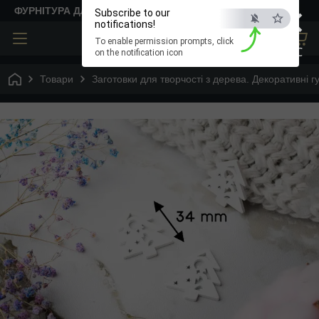
×
ФУРНІТУРА ДЛЯ ТВОРЧОСТІ
Subscribe to our
notifications!
To enable permission prompts, click
ESC
on the notification icon
Товари
Заготовки для творчості з дерева. Декоративні г