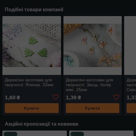
Подібні товари компанії
Дерев'яні заготовки для
Дерев'яні заготовки для
Дере
творчості. Ялинка. 32мм
творчості. Заєць. Колір
заго
мікс. 25мм
Серц
17м
1,60
1,39
1,3
₴
₴
Купити
Купити
Акційні пропозиції та новинки
–20%
–20%