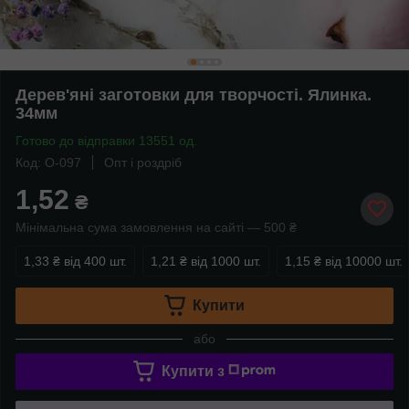
Дерев'яні заготовки для творчості. Ялинка.
34мм
Готово до відправки 13551 од.
Код: O-097
Опт і роздріб
1,52
₴
Мінімальна сума замовлення на сайті — 500 ₴
1,33 ₴
від 400 шт.
1,21 ₴
від 1000 шт.
1,15 ₴
від 10000 шт.
Купити
або
Купити з