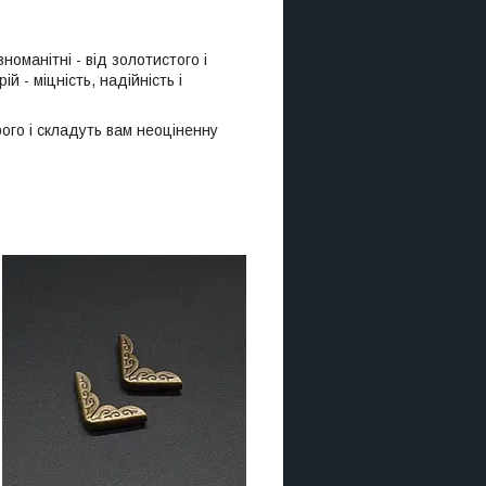
номанітні - від золотистого і
й - міцність, надійність і
ого і складуть вам неоціненну