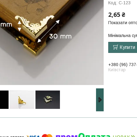
Код:
C-123
2,65 ₴
Показати опто
Мінімальна су
Купити
+380 (96) 737
Київстар