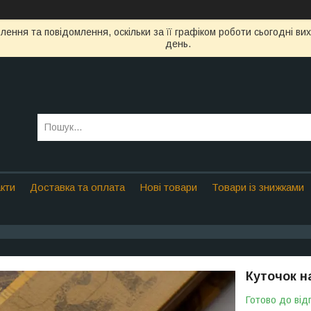
ення та повідомлення, оскільки за її графіком роботи сьогодні в
день.
кти
Доставка та оплата
Нові товари
Товари із знижками
Куточок н
Готово до від