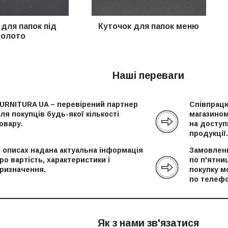
 для папок під
Куточок
для папок меню
золото
Наші переваги
URNITURA UA – перевірений партнер
Співпрацю
ля покупців будь-якої кількості
магазином
овару.
на доступн
продукції.
 описах надана актуальна інформація
Замовленн
ро вартість, характеристики і
по п'ятни
ризначення.
покупку м
по телефо
Як з нами зв'язатися