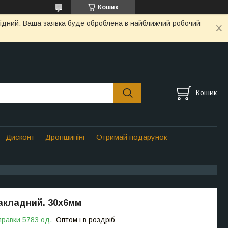
Кошик
ихідний. Ваша заявка буде оброблена в найближчий робочий
Кошик
Дисконт
Дропшипінг
Отримай подарунок
акладний. 30х6мм
правки 5783 од.
Оптом і в роздріб