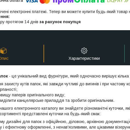
ючені електронні платежі. Тепер ви можете купити будь-який товар
ру протягом 14 днів
за рахунок покупця
Опис
Характеристики
апок
- це унікальний вид фурнітури, який одночасно вирішує кілька
я захисту кутів папок, які завжди чутливі до вигинів і при частому
рпаності;
вищу паперів оригінального виду;
виділити канцелярське приладдя та зробити оригінальним.
нашого електронного каталогу ви знайдете різноманітні куточки, як
сортименті представлені куточки на будь-який смак:
му дизайні для папок з офіційною, діловою, архівною документаці
у і ефектному оформленні, з ненав'язливими, але цікавими візерун