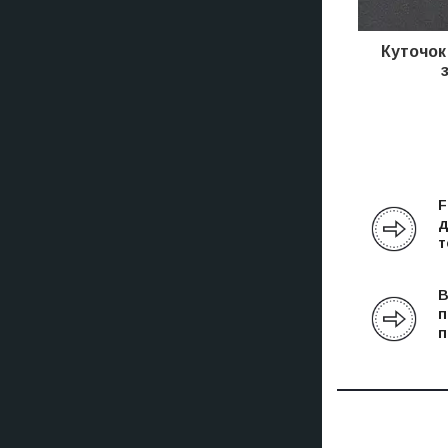
Куточок
F
д
т
В
п
п