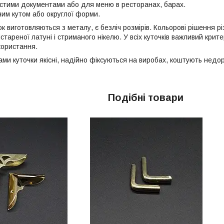
истими документами або для меню в ресторанах, барах.
ним кутом або округлої форми.
к виготовляються з металу, є безліч розмірів. Кольорові рішення різ
стареної латуні і стриманого нікелю. У всіх куточків важливий критері
користання.
ами куточки якісні, надійно фіксуються на виробах, коштують недор
Подібні товари