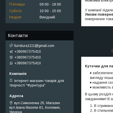
Пʼятниця
09:00
18:00
У компанії підкл
Субота
10:00
15:00
Неділя
Вихідний
повернення това
Контакти
furnitura1111@gmail.com
+380967375410
+380967375410
+380967375410
Куточки для п
забезпеченн
вигляду поша
Інтернет-магазин товарів для
надання схо
творчості "Фурнітура"
можливість 
В цьому розділі 
завданнями! В а
вул.Симоненка 2б. Магазин
В стримано
вул.Івана Мазепи 81, Коломия,
В стильном
Україна