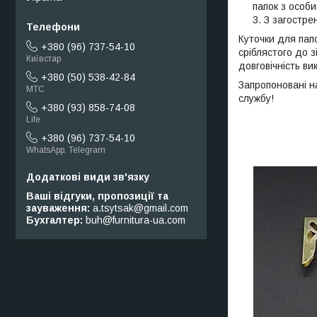
папок з особ
З загостре
Куточки для папо
+380 (96) 737-54-10
сріблястого до зі
Київстар
довговічність ви
+380 (50) 538-42-84
Запропоновані н
МТС
службу!
+380 (93) 858-74-08
Life
+380 (96) 737-54-10
WhatsApp, Telegram
Ваші відгуки, пропозиції та
зауваження
a.tsytsak@gmail.com
Бухгалтер
buh@furnitura-ua.com