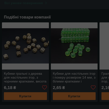
Всі умови повернення
Подібні товари компанії
Кубики гральні з дерева
Кубики для настільних ігор
Грал
для настільних ігор, з
і покеру розміром 14 мм, з
для 
чорними крапками, висота
білими крапками і
ігор
18 мм, закруглені кути
закругленими кутами
розм
6,18
2,65
2,1
₴
₴
кути
Купити
Купити