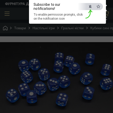
×
ФУРНІТУРА ДЛЯ ТВОРЧОСТІ
Subscribe to our
notifications!
To enable permission prompts, click
ESC
on the notification icon
Товари
Настільні ігри
Гральні кістки
Кубики сині і