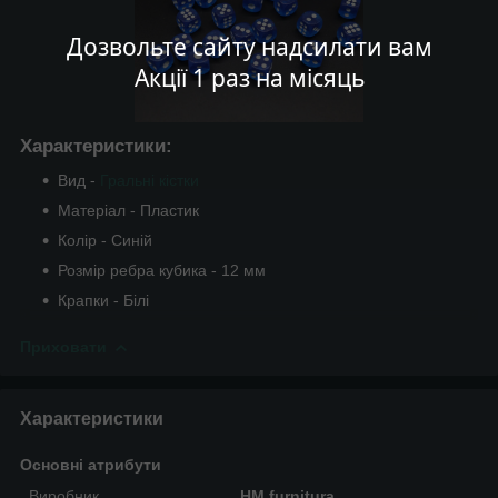
Дозвольте сайту надсилати вам
Акції 1 раз на місяць
Характеристики:
Вид -
Гральні кістки
Матеріал - Пластик
Колір - Синій
Розмір ребра кубика - 12 мм
Крапки - Білі
Приховати
Характеристики
Основні атрибути
Виробник
HM furnitura