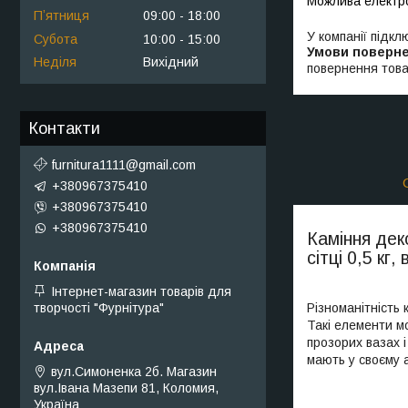
Пʼятниця
09:00
18:00
У компанії підкл
Субота
10:00
15:00
Неділя
Вихідний
повернення това
Контакти
furnitura1111@gmail.com
+380967375410
+380967375410
+380967375410
Каміння дек
сітці 0,5 кг,
Інтернет-магазин товарів для
творчості "Фурнітура"
Різноманітність 
Такі елементи м
прозорих вазах і
мають у своєму а
вул.Симоненка 2б. Магазин
вул.Івана Мазепи 81, Коломия,
Україна