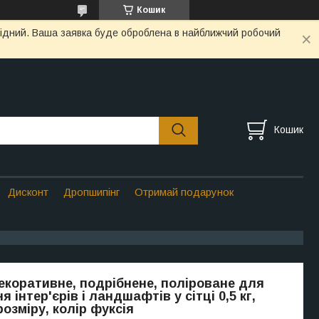
Кошик
ихідний. Ваша заявка буде оброблена в найближчий робочий
Кошик
Дисконт
Дропшипінг
Отримай подарунок
екоративне, подрібнене, поліроване для
 інтер'єрів і ландшафтів у сітці 0,5 кг,
озміру, колір фуксія