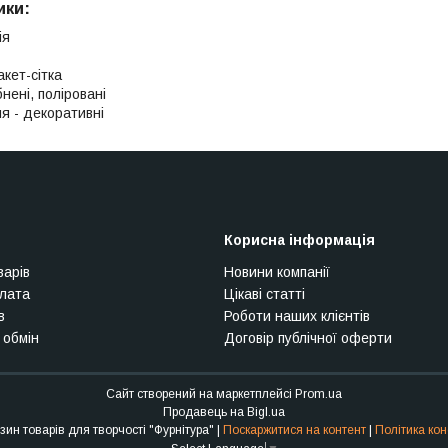
ики:
ія
акет-сітка
нені, поліровані
я - декоративні
Корисна інформація
варів
Новини компанії
плата
Цікаві статті
в
Роботи наших клієнтів
 обмін
Договір публічної оферти
Сайт створений на маркетплейсі
Prom.ua
Продавець на Bigl.ua
Інтернет-магазин товарів для творчості "Фурнітура" |
Поскаржитися на контент
|
Політика кон