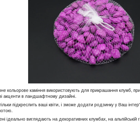
не кольорове каміння використовують для прикрашання клумб, при
ві акценти в ландшафтному дизайні.
ільки підкреслить ваші квіти, і зможе додати родзинку у Ваш інтер
лотою.
ені ідеально виглядають на декоративних клумбах, на альпійській 