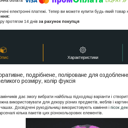
ючені електронні платежі. Тепер ви можете купити будь-який товар
ру протягом 14 днів
за рахунок покупця
Опис
Характеристики
оративне, подрібнене, поліроване для оздоблення
 великого розміру, колір фуксія
камінчиків дає змогу вибрати найбільш підходящі варіанти і створи
ожна використовувати для декору різних предметів, меблів і карти
 чашах. Досвідчені рукодільниці використовують каміння і
пісок де
рсеналі кілька пакетів цих різнокольорових елементів.