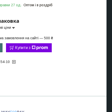
правки 27 од.
Оптом і в роздріб
упаковка
ві ціни
ма замовлення на сайті — 500 ₴
Купити з
-54-10