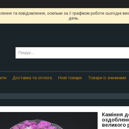
ення та повідомлення, оскільки за її графіком роботи сьогодні в
день.
кти
Доставка та оплата
Нові товари
Товари із знижками
Каміння д
оздоблення
великого р