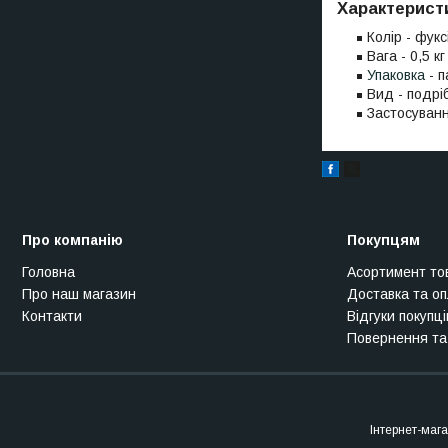
Характерист
Колір - фукс
Вага - 0,5 кг
Упаковка
- п
Вид - подріб
Застосуванн
Про компанію
Покупцям
Головна
Асортимент то
Про наш магазин
Доставка та о
Контакти
Відгуки покупці
Повернення та