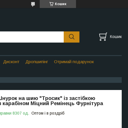
Кошик
Кошик
Дисконт
Дропшипінг
Отримай подарунок
нурок на шию "Тросик" із застібкою
з карабіном Міцний Ремінець Фурнітура
правки 8307 од.
Оптом і в роздріб