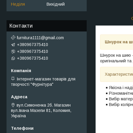
Неділя
Вихідний
Контакти
furnitura1111@gmail.com
Шнурок на ши
+380967375410
+380967375410
Шнурок на шию -
+380967375410
оригінальний та
Характеристи
Інтернет-магазин товарів для
творчості "Фурнітура"
Якісна і над
Різноманітн
Вибір матер
Вибір колір
вул.Симоненка 2б. Магазин
вул.Івана Мазепи 81, Коломия,
Україна