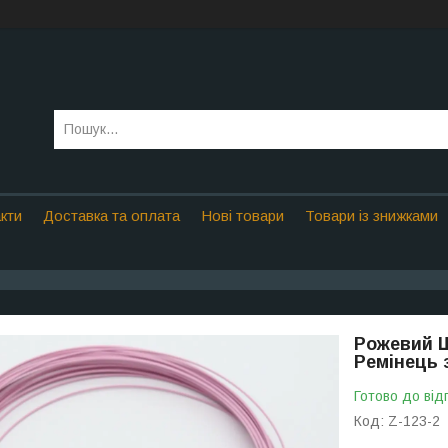
кти
Доставка та оплата
Нові товари
Товари із знижками
Рожевий Ш
Ремінець 
Готово до від
Код:
Z-123-2