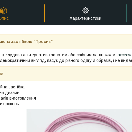
Опис
Характеристики
ю із застібкою "Тросик"
 це чудова альтернатива золотим або срібним ланцюжкам,
аксесу
 демократичний вигляд, пасує до різного одягу й образів, і не вид
ки:
ійна застібка
ий дизайн
іалів виготовлення
них рішень