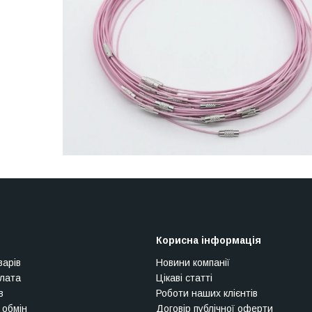
Корисна інформація
варів
Новини компанії
плата
Цікаві статті
в
Роботи наших клієнтів
 обмін
Договір публічної оферти