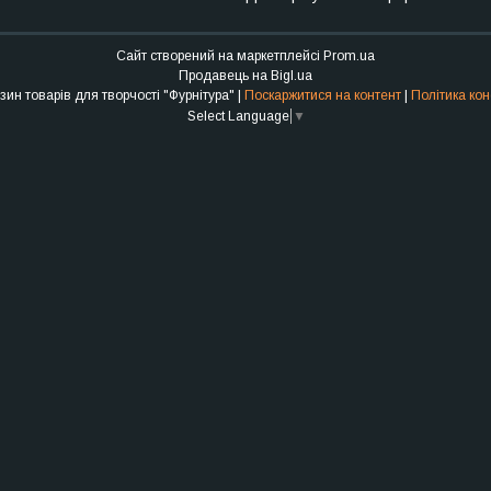
Сайт створений на маркетплейсі
Prom.ua
Продавець на Bigl.ua
Інтернет-магазин товарів для творчості "Фурнітура" |
Поскаржитися на контент
|
Політика кон
Select Language
▼