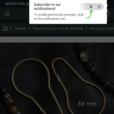
×
ФУРНІТУРА ДЛЯ ТВОРЧОСТІ
Subscribe to our
notifications!
To enable permission prompts, click
ESC
on the notification icon
Товари
Фурнітура для ключів, брелків
Аксесуари для