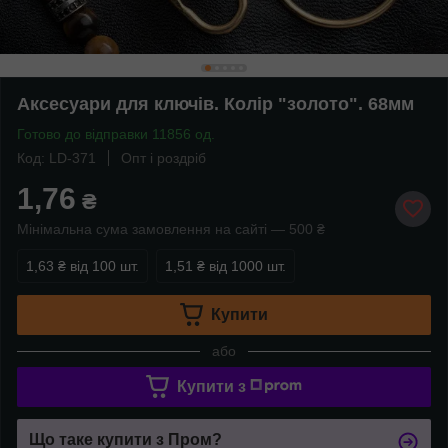
Аксесуари для ключів. Колір "золото". 68мм
Готово до відправки 11856 од.
Код: LD-371
Опт і роздріб
1,76
₴
Мінімальна сума замовлення на сайті — 500 ₴
1,63 ₴
від 100 шт.
1,51 ₴
від 1000 шт.
Купити
або
Купити з
Що таке купити з Пром?