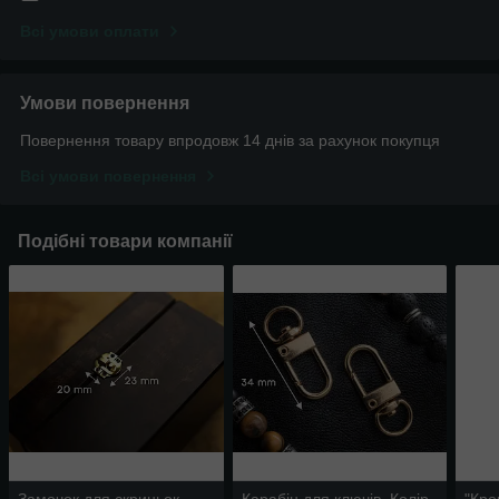
Всі умови оплати
Умови повернення
Повернення товару впродовж 14 днів за рахунок покупця
Всі умови повернення
Подібні товари компанії
Замочок для скриньок
Карабін для ключів. Колір
"Кро