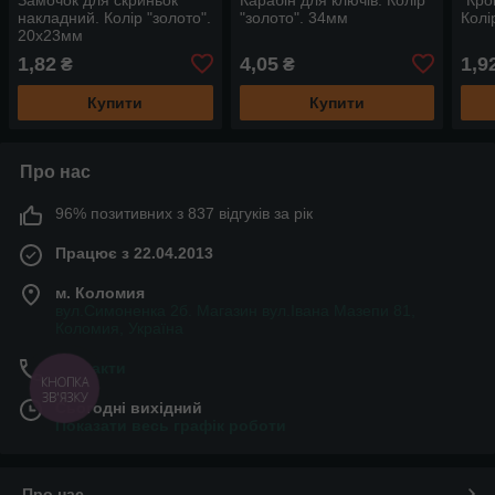
накладний. Колір "золото".
"золото". 34мм
Колі
20х23мм
1,82
4,05
1,9
₴
₴
Купити
Купити
Про нас
96% позитивних з 837 відгуків за рік
Працює з 22.04.2013
м. Коломия
вул.Симоненка 2б. Магазин вул.Івана Мазепи 81,
Коломия, Україна
Контакти
КНОПКА
ЗВ'ЯЗКУ
Сьогодні вихідний
Показати весь графік роботи
Про нас