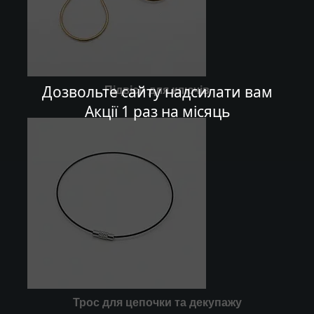
Дозвольте сайту надсилати вам
Підвіси для ключів
Акції 1 раз на місяць
Трос для цепочки та декупажу