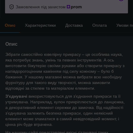
Замовлення під захистом
Опис
Характеристики
Доставка
Оплата
Умови п
Опис
Зібрати самостійно ювелірну прикрасу – це особлива наука,
яка потребує знань, умінь та певних інструментів. А ось
виготовити біжутерію своїми руками або створити прикрасу з
напівдорогоцінним камінням під силу кожному – було б
бажання. У нашому магазині можна вибрати всю необхідну
фурнітуру для такого виду творчості, можна замовити
відповідні за стилем та матеріалом елементи.
З'єднувачі
використовуються для з'єднання прикраси та її
утримувача. Наприклад, кулон прикріплюється до ланцюжка,
а декоративний елемент сережки до замочка. Від надійності
з'єднувача залежить безпека прикраси, один неякісний
елемент може зламатися в самий невідповідний момент, і
цінна річ буде втрачена.
На нашому сайті представлені якісні з'єднувачі таких