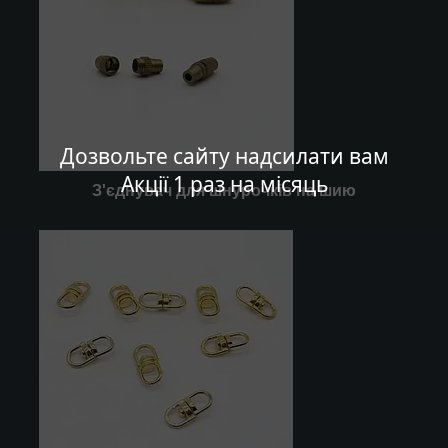
Дозвольте сайту надсилати вам
Акції 1 раз на місяць
З'єднувач для шнурочків на шию