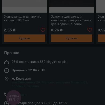
З'єднувач для шнурочків
Замок-з'єднувач для
З'єд
на шию. 10х4мм
кулькового ланцюга Замок
на 
для з'єднання ланок
ланцюжка Колір "Золото".
2,35
0,26
0,9
₴
₴
3,2 мм.
Купити
Купити
Про нас
96% позитивних з 839 відгуків за рік
Працює з 22.04.2013
м. Коломия
вул.Симоненка 2б. Магазин вул.Івана Мазепи 81,
Коломия, Україна
Контакти
КНОПКА
ЗВ'ЯЗКУ
Сьогодні працює з 10:00 до 15:00