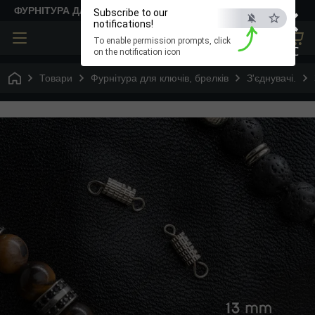
×
ФУРНІТУРА ДЛЯ ТВОРЧОСТІ
Subscribe to our
notifications!
To enable permission prompts, click
ESC
on the notification icon
Товари
Фурнітура для ключів, брелків
З'єднувачі.