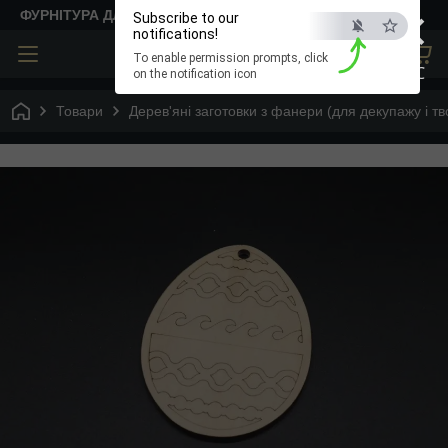
×
ФУРНІТУРА ДЛЯ ТВОРЧОСТІ
Subscribe to our
notifications!
To enable permission prompts, click
ESC
on the notification icon
Товари
Дерев'яні заготовки з фанери (для декупажу і тв