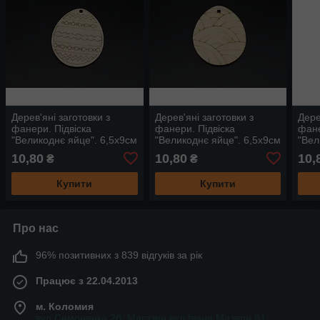
Дерев'яні заготовки з
Дерев'яні заготовки з
Дере
фанери. Підвіска
фанери. Підвіска
фане
"Великоднє яйце". 6,5х9см
"Великоднє яйце". 6,5х9см
"Вел
10,80
10,80
10,
₴
₴
Купити
Купити
Про нас
96% позитивних з 839 відгуків за рік
Працює з 22.04.2013
м. Коломия
вул.Симоненка 2б. Магазин вул.Івана Мазепи 81,