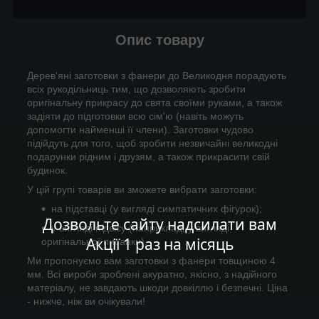
Опис товару
Дерев'яні заготовки з фанери до Великодня порадують
всіх рукодільниць тим, що дозволяють зробити
оригінальну прикрасу до свята своїми руками, а також
задіяти до підготовки всю сім'ю (навіть можуть
допомогти найменші її члени). Заготовки чудово
підійдуть для того, щоб зробити незвичайні великодні
подарунки рідним і друзям, а також прикрасити свій
будинок.
У цій групі товарів ви зможете вибрати заготовки:
на підставці (у вигляді симпатичних фігурок);
Дозвольте сайту надсилати вам
у вигляді підвісу (наприклад, у вигляді
Акції 1 раз на місяць
оригінальної писанки).
Ми пропонуємо вам заготовки з фанери товщиною 4
мм. Всі вироби зроблені акуратно, якісно, з надійного
матеріалу, не завдають шкоди довкіллю і безпечні. Ціна
- нижче, ніж ви очікували!