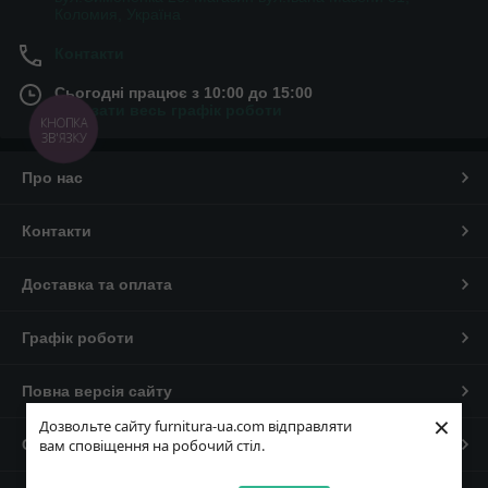
Коломия, Україна
Контакти
Сьогодні працює з 10:00 до 15:00
Показати весь графік роботи
КНОПКА
ЗВ'ЯЗКУ
Про нас
Контакти
Доставка та оплата
Графік роботи
Повна версія сайту
×
Дозвольте сайту furnitura-ua.com відправляти
Сайт створено на маркетплейсі
Prom.ua
вам сповіщення на робочий стіл.