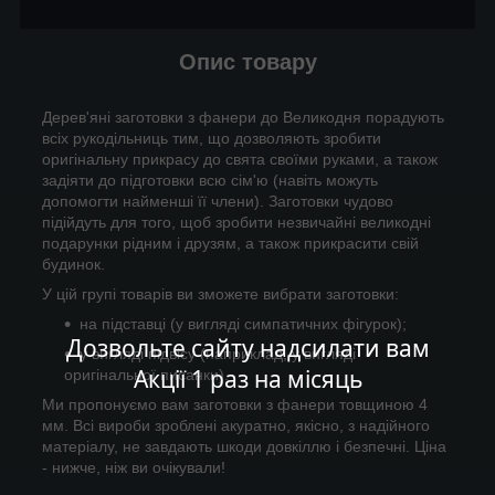
Опис товару
Дерев'яні заготовки з фанери до Великодня порадують
всіх рукодільниць тим, що дозволяють зробити
оригінальну прикрасу до свята своїми руками, а також
задіяти до підготовки всю сім'ю (навіть можуть
допомогти найменші її члени). Заготовки чудово
підійдуть для того, щоб зробити незвичайні великодні
подарунки рідним і друзям, а також прикрасити свій
будинок.
У цій групі товарів ви зможете вибрати заготовки:
на підставці (у вигляді симпатичних фігурок);
Дозвольте сайту надсилати вам
у вигляді підвісу (наприклад, у вигляді
Акції 1 раз на місяць
оригінальної писанки).
Ми пропонуємо вам заготовки з фанери товщиною 4
мм. Всі вироби зроблені акуратно, якісно, з надійного
матеріалу, не завдають шкоди довкіллю і безпечні. Ціна
- нижче, ніж ви очікували!