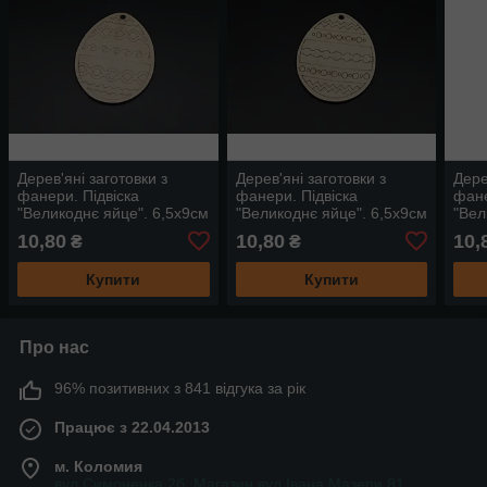
Дерев'яні заготовки з
Дерев'яні заготовки з
Дере
фанери. Підвіска
фанери. Підвіска
фане
"Великоднє яйце". 6,5х9см
"Великоднє яйце". 6,5х9см
"Вел
10,80
10,80
10,
₴
₴
Купити
Купити
Про нас
96% позитивних з 841 відгука за рік
Працює з 22.04.2013
м. Коломия
вул.Симоненка 2б. Магазин вул.Івана Мазепи 81,