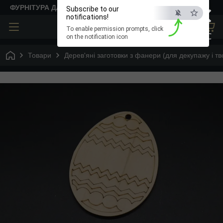
×
ФУРНІТУРА ДЛЯ ТВОРЧОСТІ
Subscribe to our
notifications!
To enable permission prompts, click
ESC
on the notification icon
Товари
Дерев'яні заготовки з фанери (для декупажу і тв