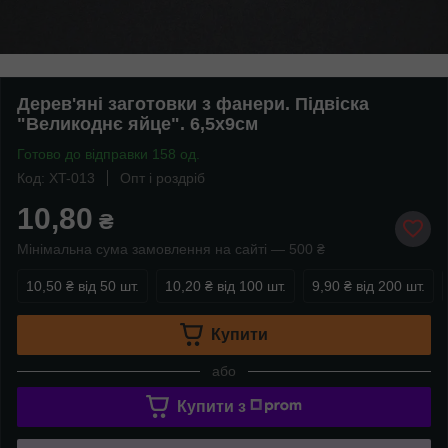
Дерев'яні заготовки з фанери. Підвіска
"Великоднє яйце". 6,5х9см
Готово до відправки 158 од.
Код: XT-013
Опт і роздріб
10,80
₴
Мінімальна сума замовлення на сайті — 500 ₴
10,50 ₴
від 50 шт.
10,20 ₴
від 100 шт.
9,90 ₴
від 200 шт.
Купити
або
Купити з