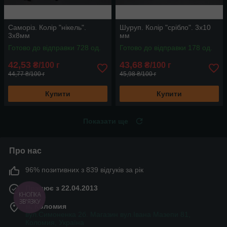
Саморіз. Колір "нікель".
Шуруп. Колір "срібло". 3х10
3х8мм
мм
Готово до відправки 728 од.
Готово до відправки 178 од.
42,53
43,68
₴/100 г
₴/100 г
44,77 ₴/100 г
45,98 ₴/100 г
Купити
Купити
Показати ще
Про нас
96% позитивних з 839 відгуків за рік
Працює з 22.04.2013
КНОПКА
ЗВ'ЯЗКУ
м. Коломия
вул.Симоненка 2б. Магазин вул.Івана Мазепи 81,
Коломия, Україна