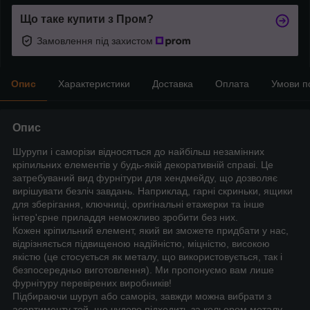
Що таке купити з Пром?
Замовлення під захистом
Опис
Характеристики
Доставка
Оплата
Умови п
Опис
Шурупи і саморізи відносяться до найбільш незамінних
кріпильних елементів у будь-якій декоративній справі. Це
затребуваний вид фурнітури для хендмейду, що дозволяє
вирішувати безліч завдань. Наприклад, гарні скриньки, ящики
для зберігання, ключниці, оригінальні етажерки та інше
інтер'єрне приладдя неможливо зробити без них.
Кожен кріпильний елемент, який ви зможете придбати у нас,
відрізняється підвищеною надійністю, міцністю, високою
якістю (це стосується як металу, що використовується, так і
безпосередньо виготовлення). Ми пропонуємо вам лише
фурнітуру перевірених виробників!
Підбираючи шуруп або саморіз, завжди можна вибрати з
асортименту той, що чудово підходить за кольором металу