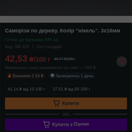
Саморізи по дереву. Колір "нікель". 3х16мм
Готово до відправки 846 од.
Код: SM-225
Опт і роздріб
42,53
₴/100 г
44,77 ₴/100 г
Мінімальна сума замовлення на сайті — 500 ₴
Економія
2.24 ₴
Залишилось
1 день
41,14 ₴
від 10 100 г
37,51 ₴
від 50 100 г
Купити
або
Купити з