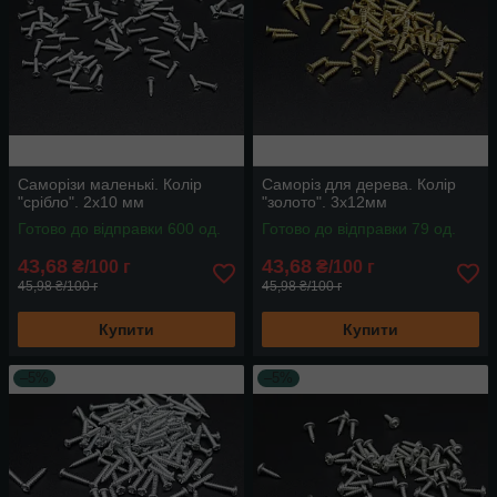
Саморізи маленькі. Колір
Саморіз для дерева. Колір
"срібло". 2х10 мм
"золото". 3х12мм
Готово до відправки 600 од.
Готово до відправки 79 од.
43,68
43,68
₴/100 г
₴/100 г
45,98 ₴/100 г
45,98 ₴/100 г
Купити
Купити
–5%
–5%