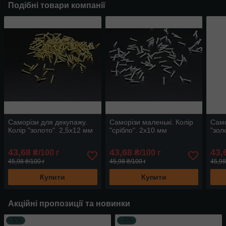
Подібні товари компанії
Саморізи для декупажу.
Саморізи маленькі. Колір
Само
Колір "золото". 2,5х12 мм
"срібло". 2х10 мм
"зол
43,68
43,68
43,
₴/100 г
₴/100 г
45,98 ₴/100 г
45,98 ₴/100 г
45,98
Купити
Купити
Акційні пропозиції та новинки
–5%
–5%