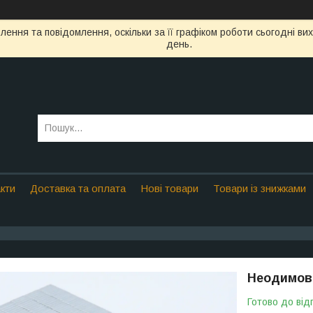
ення та повідомлення, оскільки за її графіком роботи сьогодні в
день.
кти
Доставка та оплата
Нові товари
Товари із знижками
Неодимові
Готово до від