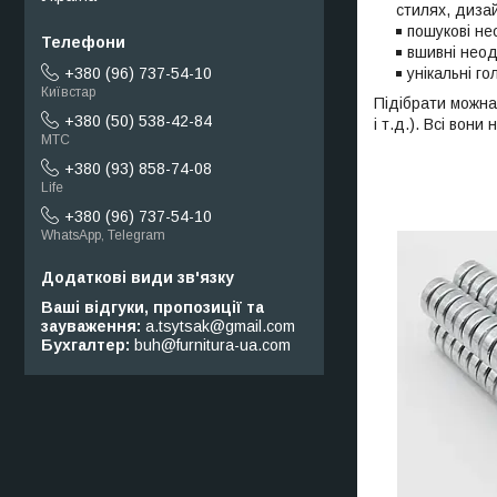
стилях, диза
пошукові не
вшивні неод
унікальні г
+380 (96) 737-54-10
Київстар
Підібрати можна 
+380 (50) 538-42-84
і т.д.). Всі вони
МТС
+380 (93) 858-74-08
Life
+380 (96) 737-54-10
WhatsApp, Telegram
Ваші відгуки, пропозиції та
зауваження
a.tsytsak@gmail.com
Бухгалтер
buh@furnitura-ua.com