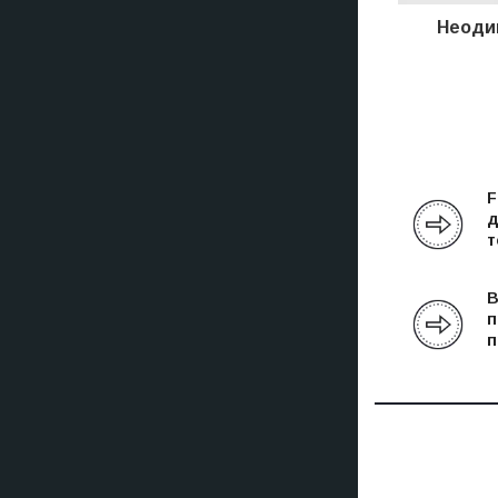
Неодим
F
д
т
В
п
п