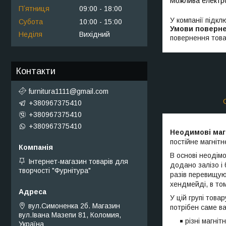
Пʼятниця
09:00
18:00
У компанії підкл
Субота
10:00
15:00
Неділя
Вихідний
повернення това
Контакти
furnitura1111@gmail.com
+380967375410
+380967375410
+380967375410
Неодимові маг
постійне магніт
В основі неодім
Інтернет-магазин товарів для
додано залізо і 
творчості "Фурнітура"
разів перевищую
хендмейді, в том
У цій групі това
вул.Симоненка 2б. Магазин
потрібен саме в
вул.Івана Мазепи 81, Коломия,
різні магніт
Україна