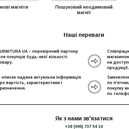
ові магніти
Пошуковий неодимовий
магніт
Наші переваги
URNITURA UA – перевірений партнер
Співпрацю
ля покупців будь-якої кількості
магазином
овару.
на доступн
продукції.
 описах надана актуальна інформація
Замовленн
ро вартість, характеристики і
по п'ятни
ризначення.
покупку м
по телефо
Як з нами зв'язатися
+38 (096) 737 54 10