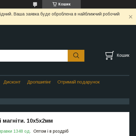
Кошик
ихідний. Ваша заявка буде оброблена в найближчий робочий
Кошик
Дисконт
Дропшипінг
Отримай подарунок
 магніти. 10х5х2мм
правки 1348 од.
Оптом і в роздріб