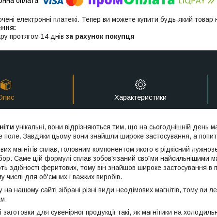
ючені електронні платежі. Тепер ви можете купити будь-який товар
ру протягом 14 днів
за рахунок покупця
Опис
Характеристики
ніти
унікальні, вони відрізняються тим, що на сьогоднішній день м
не поле. Завдяки цьому вони знайшли широке застосування, а попит 
ових магнітів сплав, головним компонентом якого є рідкісний лужно
бор. Саме цій формулі сплав зобов'язаний своїми найсильнішими ма
ть здібності феритових, тому він знайшов широке застосування в пр
у числі для об'ємних і важких виробів.
ру на нашому сайті зібрані різні види неодімових магнітів, тому ви 
ам:
ні заготовки для сувенірної продукції такі, як магнітики на холодиль