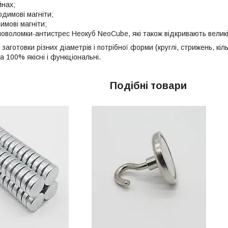
йнах;
одимові магніти;
имові магніти;
оловоломки-антистрес Неокуб NeoCube, які також відкривають велик
заготовки різних діаметрів і потрібної форми (круглі, стрижень, кіл
 на 100% якісні і функціональні.
Подібні товари