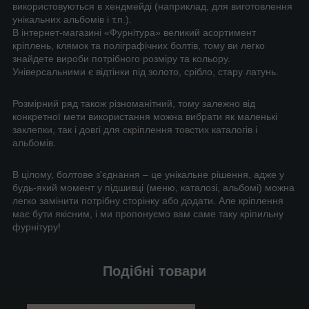
використовуються в хендмейді (наприклад, для виготовлення
унікальних альбомів і т.п.).
В інтернет-магазині «Фурнітура» великий асортимент
кріплень, клямок та поліграфічних болтів, тому ви легко
знайдете вироби потрібного розміру та кольору.
Універсальними є відтінки під золото, срібло, стару латунь.
Розмірний ряд також різноманітний, тому залежно від
конкретної мети використання можна вибрати як маленькі
заклепки, так і довгі для скріплення товстих каталогів і
альбомів.
В цілому, болтове з'єднання – це унікальне рішення, адже у
будь-який момент у підшивці (меню, каталозі, альбомі) можна
легко замінити потрібну сторінку або додати. Але кріплення
має бути якісним, і ми пропонуємо вам саме таку кріпильну
фурнітуру!
Подібні товари