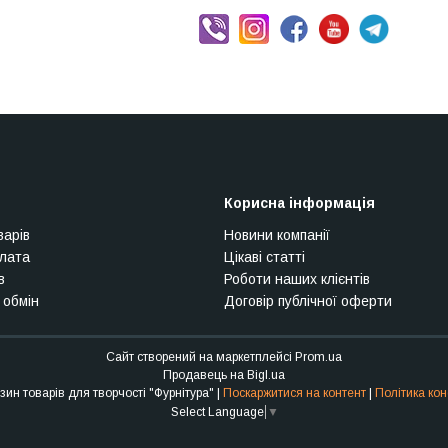
Корисна інформація
варів
Новини компанії
плата
Цікаві статті
в
Роботи наших клієнтів
 обмін
Договір публічної оферти
Сайт створений на маркетплейсі
Prom.ua
Продавець на Bigl.ua
Інтернет-магазин товарів для творчості "Фурнітура" |
Поскаржитися на контент
|
Політика кон
Select Language
▼