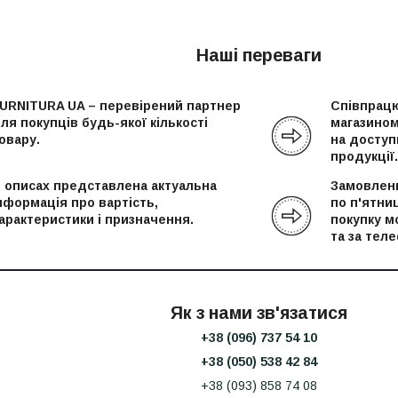
Наші переваги
URNITURA UA – перевірений партнер
Співпрацю
ля покупців будь-якої кількості
магазином
овару.
на доступн
продукції.
 описах представлена актуальна
Замовленн
нформація про вартість,
по п'ятни
арактеристики і призначення.
покупку м
та за тел
Як з нами зв'язатися
+38 (096) 737 54 10
+38 (050) 538 42 84
+38 (093) 858 74 08