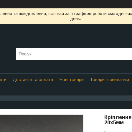
ення та повідомлення, оскільки за її графіком роботи сьогодні в
день.
кти
Доставка та оплата
Нові товари
Товари із знижками
Кріплення
20х5мм