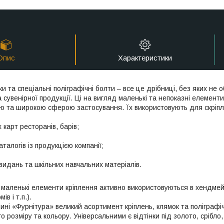
Опис
Характеристики
и та спеціальні поліграфічні болти – все це дрібниці, без яких не о
 сувенірної продукції. Ці на вигляд маленькі та непоказні елемен
ю та широкою сферою застосування. Їх використовують для скріпл
 карт ресторанів, барів;
аталогів із продукцією компанії;
видань та шкільних навчальних матеріалів.
ці маленькі елементи кріплення активно використовуються в хендме
ів і т.п.).
ині «Фурнітура» великий асортимент кріплень, клямок та поліграфі
о розміру та кольору. Універсальними є відтінки під золото, срібло,