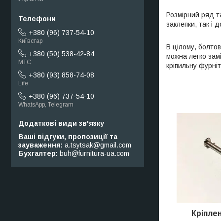
Розмірний ряд т
заклепки, так і д
+380 (96) 737-54-10
Київстар
В цілому, болтов
+380 (50) 538-42-84
можна легко замі
МТС
кріпильну фурніт
+380 (93) 858-74-08
Life
+380 (96) 737-54-10
WhatsApp, Telegram
Ваші відгуки, пропозиції та
зауваження
a.tsytsak@gmail.com
Бухгалтер
buh@furnitura-ua.com
Кріплен