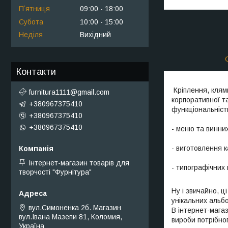
Пʼятниця
09:00
18:00
Субота
10:00
15:00
Неділя
Вихідний
Контакти
Кріплення, клямк
furnitura1111@gmail.com
корпоративної та
+380967375410
функціональніст
+380967375410
+380967375410
- меню та винних
- виготовлення к
Інтернет-магазин товарів для
- типографічних 
творчості "Фурнітура"
Ну і звичайно, 
унікальних альбом
вул.Симоненка 2б. Магазин
В інтернет-магаз
вул.Івана Мазепи 81, Коломия,
вироби потрібног
Україна