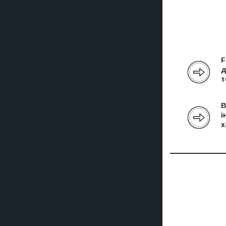
F
д
т
В
і
х