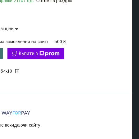
правки 21107 од.
Оптом і в роздріб
ві ціни
ма замовлення на сайті — 500 ₴
Купити з
-54-10
 не покидаючи сайту.