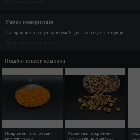
Всі умови оплати
Умови повернення
Повернення товару впродовж 14 днів за рахунок покупця
Всі умови повернення
Подібні товари компанії
Подрібнені, поліровані
Камінчики подрібнені
Подр
камінчики для
поліровані для декору
полі