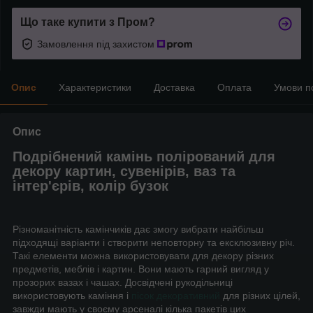
Що таке купити з Пром?
Замовлення під захистом
Опис
Характеристики
Доставка
Оплата
Умови п
Опис
Подрібнений камінь полірований для
декору картин, сувенірів, ваз та
інтер'єрів, колір бузок
Різноманітність камінчиків дає змогу вибрати найбільш
підходящі варіанти і створити неповторну та ексклюзивну річ.
Такі елементи можна використовувати для декору різних
предметів, меблів і картин. Вони мають гарний вигляд у
прозорих вазах і чашах. Досвідчені рукодільниці
використовують каміння і
пісок декоративний
для різних цілей,
завжди мають у своєму арсеналі кілька пакетів цих