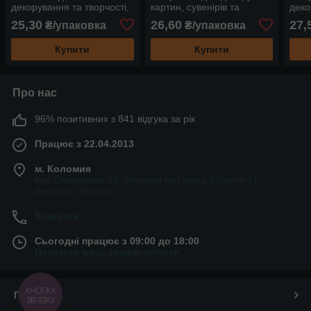
декорування та творчості,
картин, сувенірів та
деко
у сітці 0,5 кг, великого
інтер'єрів коричневі в сітці
квіт
25,30
26,60
27,
₴/упаковка
₴/упаковка
розміру, помаранчеві
0,5 кг
іншо
Купити
Купити
Про нас
96% позитивних з 841 відгука за рік
Працює з 22.04.2013
м. Коломия
вул.Симоненка 2б. Магазин вул.Івана Мазепи 81,
Коломия, Україна
Контакти
Сьогодні працює з 09:00 до 18:00
Показати весь графік роботи
КНОПКА
Про нас
ЗВ'ЯЗКУ