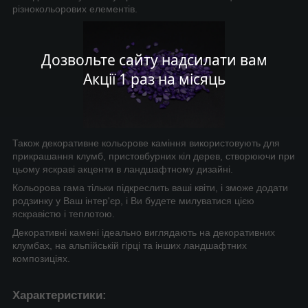
різнокольорових елементів.
Дозвольте сайту надсилати вам
Акції 1 раз на місяць
Також декоративне кольорове каміння використовують для
прикрашання клумб, пристовбурних кіл дерев, створюючи при
цьому яскраві акценти в ландшафтному дизайні.
Кольорова гама тільки підкреслить ваші квіти, і зможе додати
родзинку у Ваш інтер'єр, і Ви будете милуватися цією
яскравістю і теплотою.
Декоративні камені ідеально виглядають на декоративних
клумбах, на альпійській гірці та інших ландшафтних
композиціях.
Характеристики: