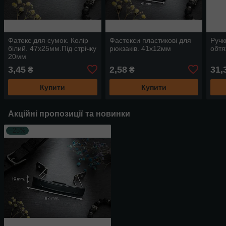
Фатекс для сумок. Колір
Фастекси пластикові для
Ручк
білий. 47х25мм.Під стрічку
рюкзаків. 41х12мм
обтя
20мм
3,45
2,58
31,
₴
₴
Купити
Купити
Акційні пропозиції та новинки
–25%