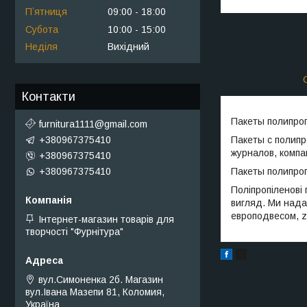
Пʼятниця
09:00
18:00
Субота
10:00
15:00
Неділя
Вихідний
Контакти
Пакеты полипроп
furnitura1111@gmail.com
Пакеты с полипр
+380967375410
журналов, компа
+380967375410
Пакеты полипроп
+380967375410
Поліпропіленові
вигляд. Ми надає
европодвесом, z
Інтернет-магазин товарів для
творчості "Фурнітура"
вул.Симоненка 2б. Магазин
вул.Івана Мазепи 81, Коломия,
Україна