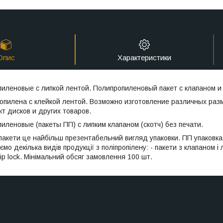
Опис
Характеристики
иленовые с липкой лентой. Полипропиленовый пакет с клапаном 
опилена с клейкой лентой. Возможно изготовление различных ра
кт дисков и других товаров.
иленовые (пакеты ПП) с липким клапаном (скотч) без печати.
 пакети це найбільш презентабельний вигляд упаковки. ПП упаковка
мо декілька видів продукції з поліпропілену: - пакети з клапаном і 
ip lock. Мінімальний обсяг замовлення 100 шт.