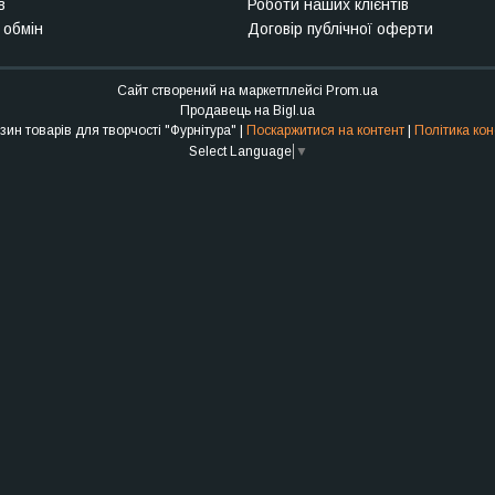
в
Роботи наших клієнтів
 обмін
Договір публічної оферти
Сайт створений на маркетплейсі
Prom.ua
Продавець на Bigl.ua
Інтернет-магазин товарів для творчості "Фурнітура" |
Поскаржитися на контент
|
Політика кон
Select Language
▼