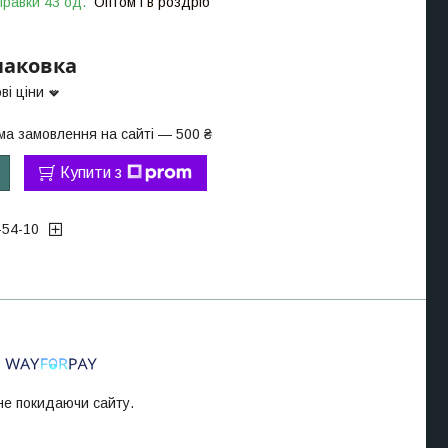
правки 43 од.
Оптом і в роздріб
упаковка
ві ціни
ма замовлення на сайті — 500 ₴
Купити з
-54-10
 не покидаючи сайту.