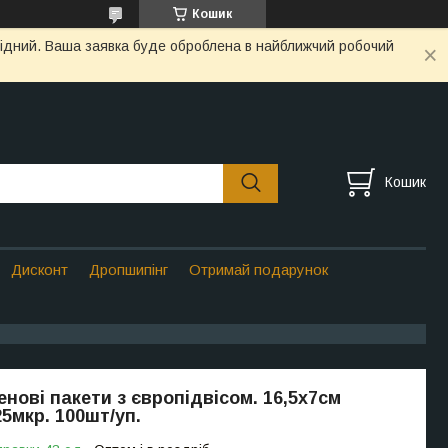
Кошик
ихідний. Ваша заявка буде оброблена в найближчий робочий
Кошик
Дисконт
Дропшипінг
Отримай подарунок
енові пакети з європідвісом. 16,5х7см
5мкр. 100шт/уп.