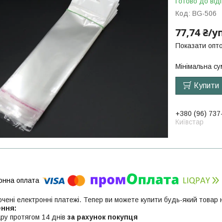
Готово до від
Код:
BG-506
77,74 ₴/
Показати опто
Мінімальна су
Купити
+380 (96) 737
Київстар
ючені електронні платежі. Тепер ви можете купити будь-який товар
ру протягом 14 днів
за рахунок покупця