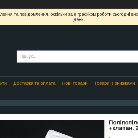
ення та повідомлення, оскільки за її графіком роботи сьогодні в
день.
кти
Доставка та оплата
Нові товари
Товари із знижками
Поліпопіл
+клапан. 2