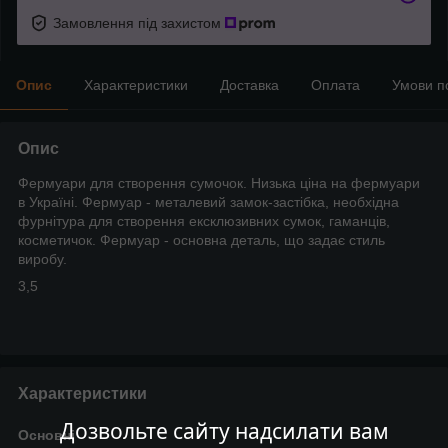
Замовлення під захистом
Опис
Характеристики
Доставка
Оплата
Умови п
Опис
Фермуари для створення сумочок. Низька ціна на фермуари
в Україні. Фермуар - металевий замок-застібка, необхідна
фурнітура для створення ексклюзивних сумок, гаманців,
косметичок. Фермуар - основна деталь, що задає стиль
виробу.
3,5
Характеристики
Дозвольте сайту надсилати вам
Основні