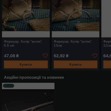
Фермуар. Колір "антик".
Фермуар. Колір "антик".
Ферм
6.5 см
13см.
12см
47,08
62,92
64,
₴
₴
Купити
Купити
Акційні пропозиції та новинки
–25%