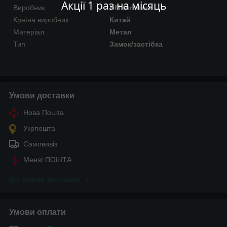
Акції 1 раз на місяць
Виробник
HM furnitura
Країна виробник
Китай
Матеріал
Метал
Тип
Замок/застібка
Умови доставки
Нова Пошта
Укрпошта
Самовивіз
Meest ПОШТА
Всі умови доставки
Умови оплати