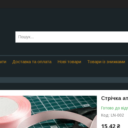
кти
Доставка та оплата
Нові товари
Товари із знижками
Стрічка ат
Готово до від
Код:
LN-002
15,42 ₴