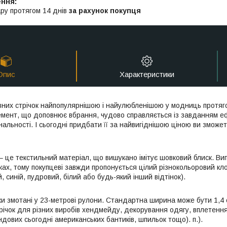
ру протягом 14 днів
за рахунок покупця
Опис
Характеристики
вних стрічок найпопулярнішою і найулюбленішою у модниць протяго
емент, що доповнює вбрання, чудово справляється із завданням еф
льності. І сьогодні придбати її за найвигіднішою ціною ви зможете
 – це текстильний матеріал, що вишукано імітує шовковий блиск. Ви
інках, тому покупцеві завжди пропонується цілий різнокольоровий к
, синій, пудровий, білий або будь-який інший відтінок).
чки змотані у 23-метрові рулони. Стандартна ширина може бути 1,4 с
річок для різних виробів хендмейду, декорування одягу, вплетення
дових сьогодні американських бантиків, шпильок тощо). п.).