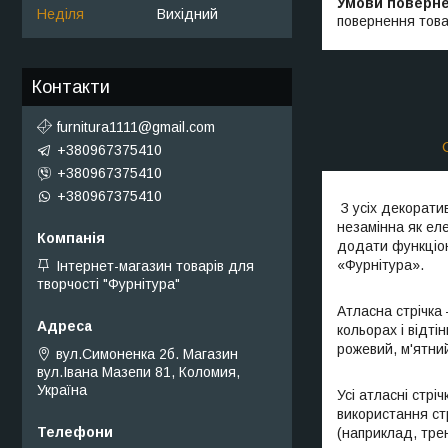
Неділя
Вихідний
повернення това
Контакти
furnitura1111@gmail.com
+380967375410
+380967375410
+380967375410
З усіх декорати
незамінна як ел
додати функціона
«Фурнітура».
Інтернет-магазин товарів для
творчості "Фурнітура"
Атласна стрічка
кольорах і відт
рожевий, м'ятний
вул.Симоненка 2б. Магазин
вул.Івана Мазепи 81, Коломия,
Україна
Усі атласні стрі
використання ст
(наприклад, трен