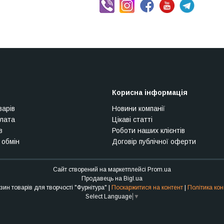
Корисна інформація
варів
Новини компанії
плата
Цікаві статті
в
Роботи наших клієнтів
 обмін
Договір публічної оферти
Сайт створений на маркетплейсі
Prom.ua
Продавець на Bigl.ua
Інтернет-магазин товарів для творчості "Фурнітура" |
Поскаржитися на контент
|
Політика кон
Select Language
▼