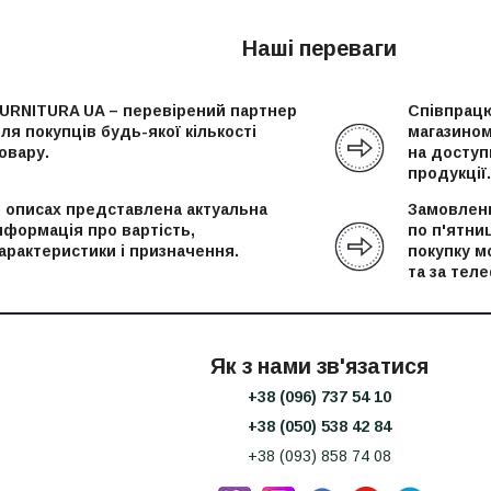
Наші переваги
URNITURA UA – перевірений партнер
Співпрацю
ля покупців будь-якої кількості
магазином
овару.
на доступн
продукції.
 описах представлена актуальна
Замовленн
нформація про вартість,
по п'ятни
арактеристики і призначення.
покупку м
та за тел
Як з нами зв'язатися
+38 (096) 737 54 10
+38 (050) 538 42 84
+38 (093) 858 74 08