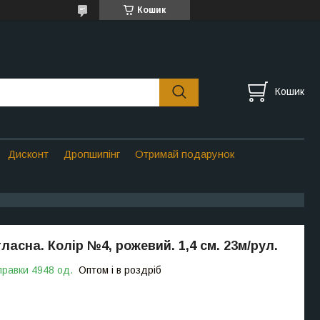
Кошик
Кошик
Дисконт
Дропшипінг
Отримай подарунок
ласна. Колір №4, рожевий. 1,4 см. 23м/рул.
правки 4948 од.
Оптом і в роздріб