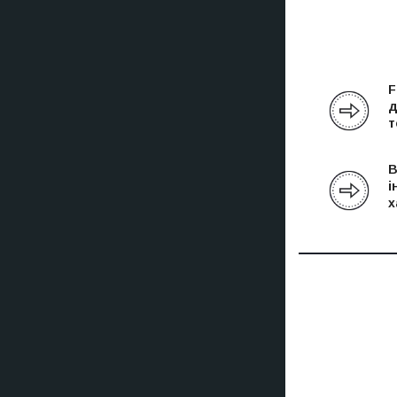
F
д
т
В
і
х