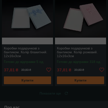
Коробки подарункові з
Коробки подарункові з
бантиком. Колір блакитний.
бантиком. Колір рожевий.
12х16х3см
12х16х3см
Готово до відправки 5 од.
Готово до відправки 318 од.
37,81
37,81
₴
₴
39,80 ₴
39,80 ₴
Купити
Купити
Показати ще
Про нас