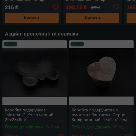
рожевий. 19х10см
червоний. 19х10см.
бірю
216
198,55
198
₴
₴
209 ₴
Купити
Купити
Акційні пропозиції та новинки
–20%
–20%
Коробки подарункові
Коробка подарункова з
"Метелик". Колір чорний.
ручками і бантиком. Серце.
29х23х6см
Колір рожевий. 15х12х12см.
Готово до відправки 240 од.
Готово до відправки 69 од.