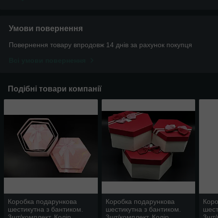
Умови повернення
Повернення товару впродовж 14 днів за рахунок покупця
Всі умови повернення
Подібні товари компанії
Коробка подарункова
Коробка подарункова
Коро
шестикутна з бантиком.
шестикутна з бантиком.
шест
3шт/комплект. Колір
3шт/комплект. Колір
3шт/