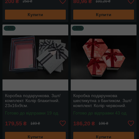
200
80,96
₴
₴
250 ₴
101,20 ₴
Купити
Купити
–5%
–5%
Коробка подарункова. 3шт/
Коробка подарункова
комплект. Колір блакитний.
шестикутна з бантиком. 3шт/
23х16х9см.
комплект. Колір червоний.
19х10см
Готово до відправки 19 од.
Готово до відправки 43 од.
179,55
186,20
₴
₴
189 ₴
196 ₴
Купити
Купити