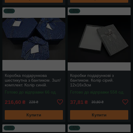
–5%
–5%
Коробка подарункова
Коробки подарункові з
шестикутна з бантиком. 3шт/
бантиком. Колір сірий.
комплект. Колір синій.
12х16х3см
19х10см
Готово до відправки 66 од.
Готово до відправки 558 од.
216,60
37,81
₴
₴
228 ₴
39,80 ₴
Купити
Купити
–5%
–5%