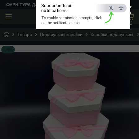
×
ФУРНІТУРА ДЛЯ ТВОРЧОСТІ
Subscribe to our
notifications!
To enable permission prompts, click
ESC
on the notification icon
Товари
Подарункові коробки
Коробки подарункові.
–5%