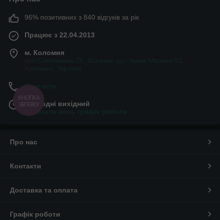
96% позитивних з 840 відгуків за рік
Працює з 22.04.2013
м. Коломия
вул.Симоненка 2б. Магазин вул.Івана Мазепи 81,
Коломия, Україна
Контакти
КНОПКА
Сьогодні вихідний
ЗВ'ЯЗКУ
Показати весь графік роботи
Про нас
Контакти
Доставка та оплата
Графік роботи