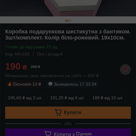
Коробка подарункова шестикутна з бантиком.
3шт/комплект. Колір біло-рожевий. 19х10см.
Готово до відправки 23 од.
Код: KR-018
Опт і роздріб
190
₴
200 ₴
Мінімальна сума замовлення на сайті — 500 ₴
Економія
10 ₴
Залишилось
17:33:34
195,60 ₴
від 3 шт.
191,20 ₴
від 6 шт.
189 ₴
від 10 шт.
Купити
або
Купити з