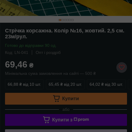
Стрічка корсажна. Колір №16, жовтий. 2,5 см.
23м/рул.
Готово до відправки 90 од.
Код: LN-041
Опт і роздріб
69,46
₴
Мінімальна сума замовлення на сайті — 500 ₴
66,88 ₴
від 10 шт.
65,45 ₴
від 20 шт.
64,02 ₴
від 30 шт.
Купити
або
Купити з