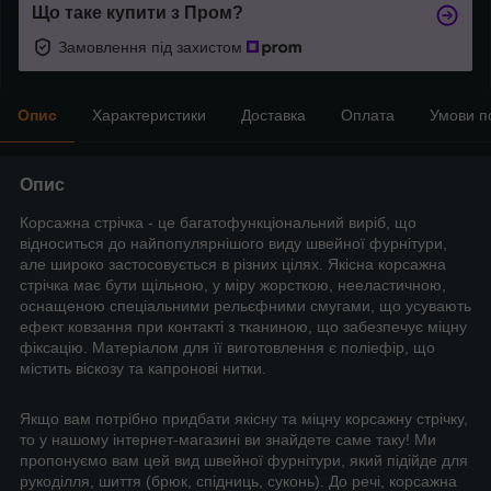
Що таке купити з Пром?
Замовлення під захистом
Опис
Характеристики
Доставка
Оплата
Умови п
Опис
Корсажна стрічка - це багатофункціональний виріб, що
відноситься до найпопулярнішого виду швейної фурнітури,
але широко застосовується в різних цілях. Якісна корсажна
стрічка має бути щільною, у міру жорсткою, нееластичною,
оснащеною спеціальними рельєфними смугами, що усувають
ефект ковзання при контакті з тканиною, що забезпечує міцну
фіксацію. Матеріалом для її виготовлення є поліефір, що
містить віскозу та капронові нитки.
Якщо вам потрібно придбати якісну та міцну корсажну стрічку,
то у нашому інтернет-магазині ви знайдете саме таку! Ми
пропонуємо вам цей вид швейної фурнітури, який підійде для
рукоділля, шиття (брюк, спідниць, суконь). До речі, корсажна