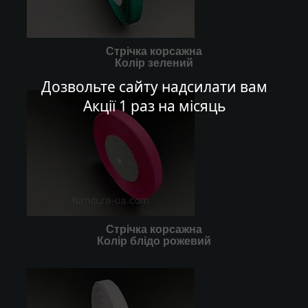
Стрічка корсажна
Колір зелений
Дозвольте сайту надсилати вам
Акції 1 раз на місяць
Стрічка корсажна
Колір блідо рожевий