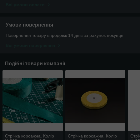
Всі умови оплати
Умови повернення
Повернення товару впродовж 14 днів за рахунок покупця
Всі умови повернення
Подібні товари компанії
Стрічка корсажна. Колір
Стрічка корсажна. Колір
Стрі