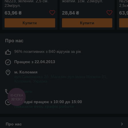
№223, зелений. 2,5 см.
жовтий. 1см. 23м/рул.
№254
23м/рул.
2,5с
63,96
28,84
63,
₴
₴
Купити
Купити
Про нас
96% позитивних з 840 відгуків за рік
Працює з 22.04.2013
м. Коломия
вул.Симоненка 2б. Магазин вул.Івана Мазепи 81,
Коломия, Україна
Контакти
Сьогодні працює з 10:00 до 15:00
Показати весь графік роботи
Про нас