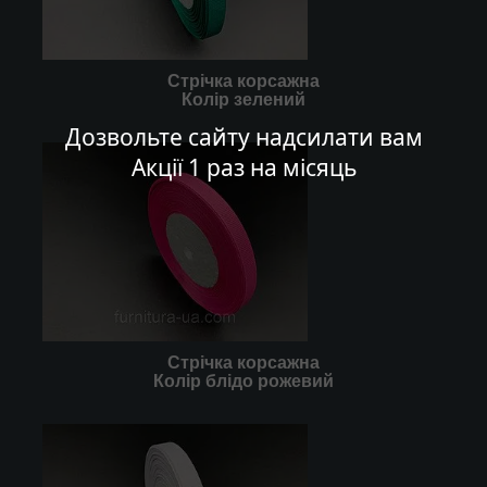
Стрічка корсажна
Колір зелений
Дозвольте сайту надсилати вам
Акції 1 раз на місяць
Стрічка корсажна
Колір блідо рожевий