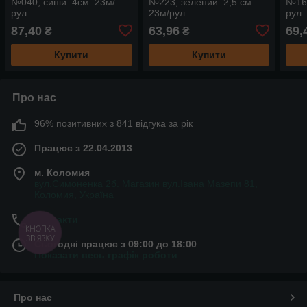
№040, синій. 4см. 23м/
№223, зелений. 2,5 см.
№16,
рул.
23м/рул.
рул.
87,40
63,96
69,
₴
₴
Купити
Купити
Про нас
96% позитивних з 841 відгука за рік
Працює з 22.04.2013
м. Коломия
вул.Симоненка 2б. Магазин вул.Івана Мазепи 81,
Коломия, Україна
Контакти
КНОПКА
ЗВ'ЯЗКУ
Сьогодні працює з 09:00 до 18:00
Показати весь графік роботи
Про нас