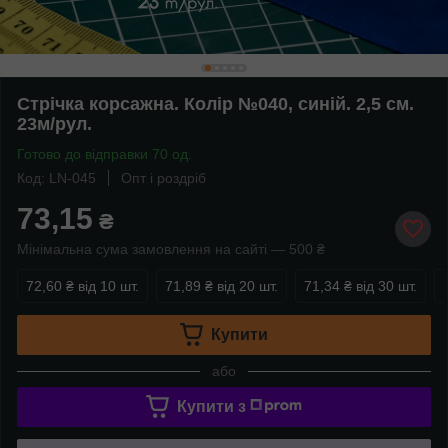
Стрічка корсажна. Колір №040, синій. 2,5 см.
23м/рул.
Готово до відправки 70 од.
Код: LN-045
Опт і роздріб
73,15
₴
Мінімальна сума замовлення на сайті — 500 ₴
72,60 ₴
від 10 шт.
71,89 ₴
від 20 шт.
71,34 ₴
від 30 шт.
Купити
або
Купити з