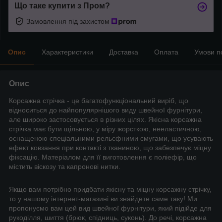
Що таке купити з Пром?
Замовлення під захистом
Опис
Характеристики
Доставка
Оплата
Умови п
Опис
Корсажна стрічка - це багатофункціональний виріб, що
відноситься до найпопулярнішого виду швейної фурнітури,
але широко застосовується в різних цілях. Якісна корсажна
стрічка має бути щільною, у міру жорсткою, нееластичною,
оснащеною спеціальними рельєфними смугами, що усувають
ефект ковзання при контакті з тканиною, що забезпечує міцну
фіксацію. Матеріалом для її виготовлення є поліефір, що
містить віскозу та капронові нитки.
Якщо вам потрібно придбати якісну та міцну корсажну стрічку,
то у нашому інтернет-магазині ви знайдете саме таку! Ми
пропонуємо вам цей вид швейної фурнітури, який підійде для
рукоділля, шиття (брюк, спідниць, суконь). До речі, корсажна