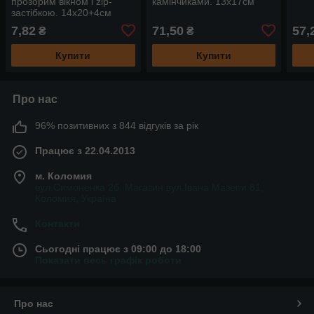
прозорим вікном і zip-
камінчиками. 13х17см
застібкою. 14х20+4см
7,82
71,50
57,
₴
₴
Купити
Купити
Про нас
96% позитивних з 844 відгуків за рік
Працює з 22.04.2013
м. Коломия
вул.Симоненка 2б. Магазин вул.Івана Мазепи 81,
Коломия, Україна
Контакти
Сьогодні працює з 09:00 до 18:00
Показати весь графік роботи
Про нас