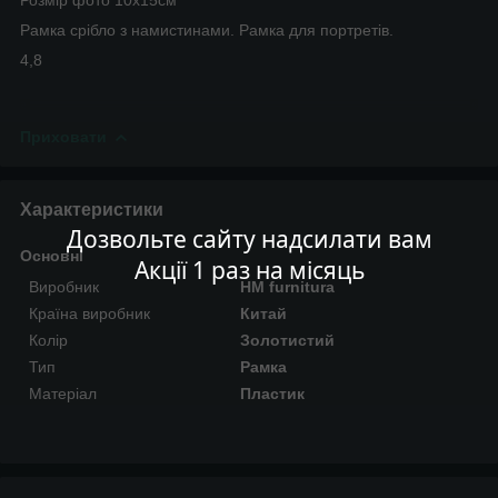
Рамка срібло з намистинами. Рамка для портретів.
4,8
Приховати
Характеристики
Дозвольте сайту надсилати вам
Основні
Акції 1 раз на місяць
Виробник
HM furnitura
Країна виробник
Китай
Колір
Золотистий
Тип
Рамка
Матеріал
Пластик