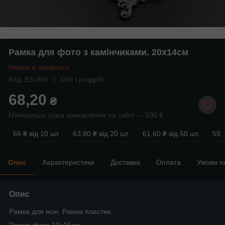
Рамка для фото з камінчиками. 20х14см
Немає в наявності
Код: ES-006
Опт і роздріб
68,20
₴
Мінімальна сума замовлення на сайті — 500 ₴
66 ₴
від 10 шт.
63,80 ₴
від 20 шт.
61,60 ₴
від 50 шт.
59,
Опис
Характеристики
Доставка
Оплата
Умови п
Опис
Рамка для ікон. Рамка пластик.
Розмір фото 10х15см