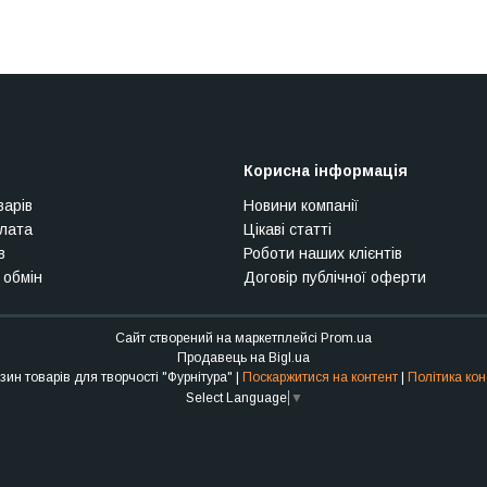
Корисна інформація
варів
Новини компанії
плата
Цікаві статті
в
Роботи наших клієнтів
 обмін
Договір публічної оферти
Сайт створений на маркетплейсі
Prom.ua
Продавець на Bigl.ua
Інтернет-магазин товарів для творчості "Фурнітура" |
Поскаржитися на контент
|
Політика кон
Select Language
▼