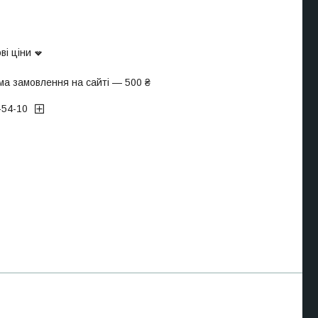
ві ціни
ма замовлення на сайті — 500 ₴
-54-10