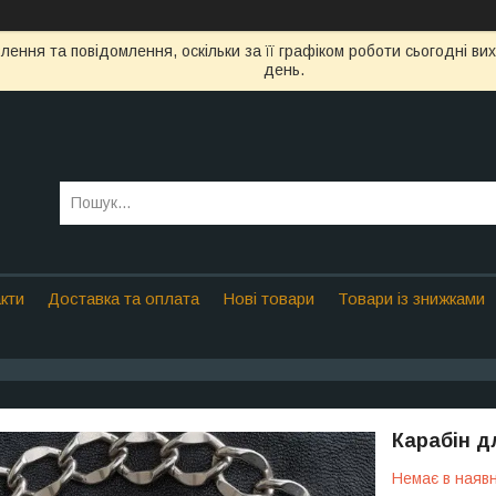
ення та повідомлення, оскільки за її графіком роботи сьогодні в
день.
кти
Доставка та оплата
Нові товари
Товари із знижками
Карабін д
Немає в наявн