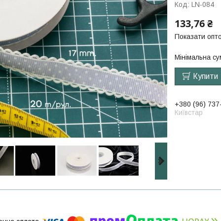
Код:
LN-084
133,76 ₴
Показати опто
Мінімальна су
Купити
+380 (96) 737
Київстар