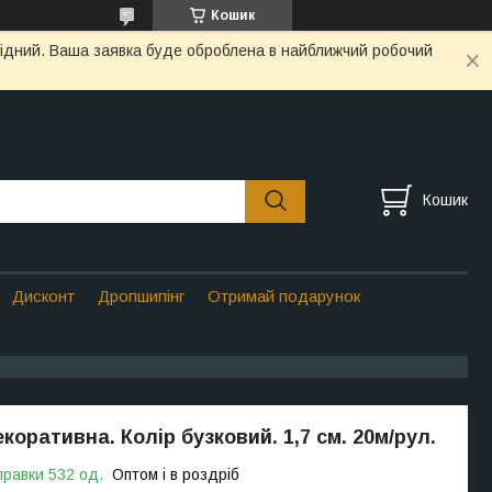
Кошик
ихідний. Ваша заявка буде оброблена в найближчий робочий
Кошик
Дисконт
Дропшипінг
Отримай подарунок
коративна. Колір бузковий. 1,7 см. 20м/рул.
правки 532 од.
Оптом і в роздріб