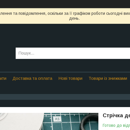
ення та повідомлення, оскільки за її графіком роботи сьогодні в
день.
кти
Доставка та оплата
Нові товари
Товари із знижками
Стрічка де
Готово до від