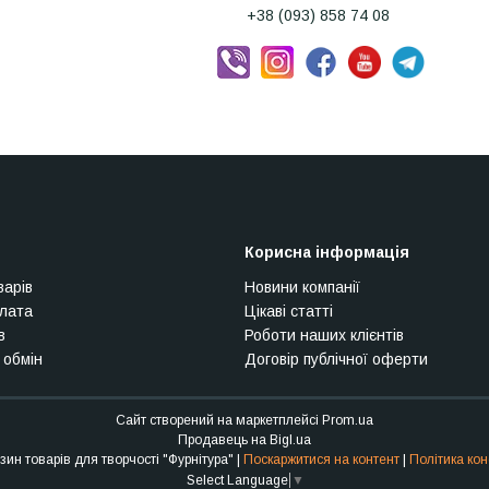
+38 (093) 858 74 08
Корисна інформація
варів
Новини компанії
плата
Цікаві статті
в
Роботи наших клієнтів
 обмін
Договір публічної оферти
Сайт створений на маркетплейсі
Prom.ua
Продавець на Bigl.ua
Інтернет-магазин товарів для творчості "Фурнітура" |
Поскаржитися на контент
|
Політика кон
Select Language
▼