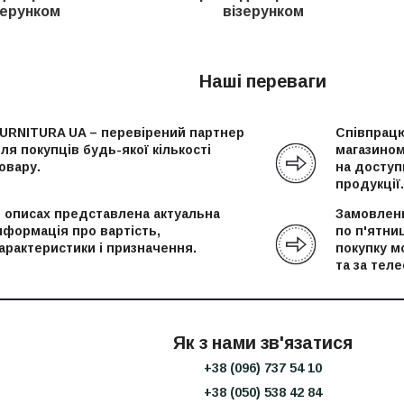
зерунком
візерунком
Наші переваги
URNITURA UA – перевірений партнер
Співпрацю
ля покупців будь-якої кількості
магазином
овару.
на доступн
продукції.
 описах представлена актуальна
Замовленн
нформація про вартість,
по п'ятни
арактеристики і призначення.
покупку м
та за тел
Як з нами зв'язатися
+38 (096) 737 54 10
+38 (050) 538 42 84