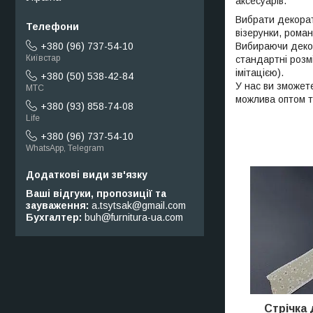
аксесуарів.
Вибрати декорат
візерунки, рома
Вибираючи декор
+380 (96) 737-54-10
Київстар
стандартні розмі
імітацією).
+380 (50) 538-42-84
У нас ви зможете
МТС
можлива оптом т
+380 (93) 858-74-08
Life
+380 (96) 737-54-10
WhatsApp, Telegram
Ваші відгуки, пропозиції та
зауваження
a.tsytsak@gmail.com
Бухгалтер
buh@furnitura-ua.com
Стрічка 