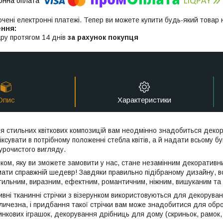
ючені електронні платежі. Тепер ви можете купити будь-який товар
ру протягом 14 днів
за рахунок покупця
Опис
Характеристики
стильних квіткових композицій вам неодмінно знадобиться декор
іксувати в потрібному положенні стебла квітів, а й надати всьому б
урочистого вигляду.
унком, яку ви зможете замовити у нас, стане незамінним декоратив
ати справжній шедевр! Завдяки правильно підібраному дизайну, в
тильним, виразним, ефектним, романтичним, ніжним, вишуканим та 
вні тканинні стрічки з візерунком використовуються для декоруванн
личезна, і придбання такої стрічки вам може знадобитися для обро
инкових іграшок, декорування дрібниць для дому (скриньок, рамок, 