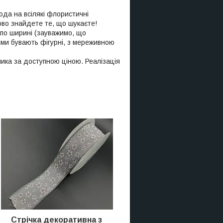
ода на всілякі флористичні
ово знайдете те, що шукаєте!
 по ширині (зауважимо, що
раями бувають фігурні, з мереживною
бника за доступною ціною. Реалізація
Стрічка декоративна з