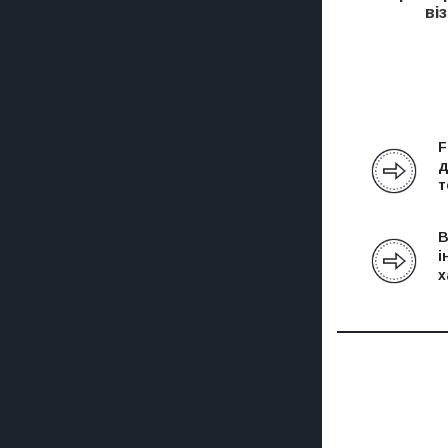
ві
F
д
т
В
і
х