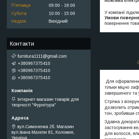
Пʼятниця
09:00
18:00
У компанії підкл
Субота
10:00
15:00
Неділя
Вихідний
повернення това
Контакти
furnitura1111@gmail.com
+380967375410
+380967375410
+380967375410
Для оформлення 
тільки міцно заф
завершеного та 
Інтернет-магазин товарів для
Стрічка з візер
творчості "Фурнітура"
дозволить отрим
тон, зробивши с
Здавна декорати
вул.Симоненка 2б. Магазин
застосування ве
вул.Івана Мазепи 81, Коломия,
для волосся, ял
Україна