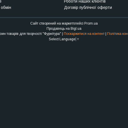
в
Роботи наших клієнтів
 обмін
Договір публічної оферти
Сайт створений на маркетплейсі
Prom.ua
Продавець на Bigl.ua
Інтернет-магазин товарів для творчості "Фурнітура" |
Поскаржитися на контент
|
Політика кон
Select Language
▼