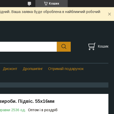
Кошик
ихідний. Ваша заявка буде оброблена в найближчий робочий
Кошик
Дисконт
Дропшипінг
Отримай подарунок
вироби. Підвіс. 55х16мм
правки 2536 од.
Оптом і в роздріб