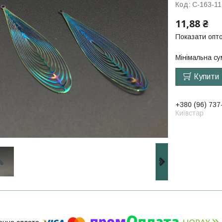
Код:
C-163-11
11,88 ₴
Показати опто
Мінімальна су
Купити
+380 (96) 737
Київстар