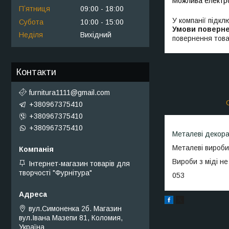
Пʼятниця
09:00
18:00
У компанії підкл
Субота
10:00
15:00
Неділя
Вихідний
повернення това
Контакти
furnitura1111@gmail.com
+380967375410
+380967375410
+380967375410
Металеві декора
Металеві вироби
Вироби з міді не
Інтернет-магазин товарів для
творчості "Фурнітура"
053
вул.Симоненка 2б. Магазин
вул.Івана Мазепи 81, Коломия,
Україна