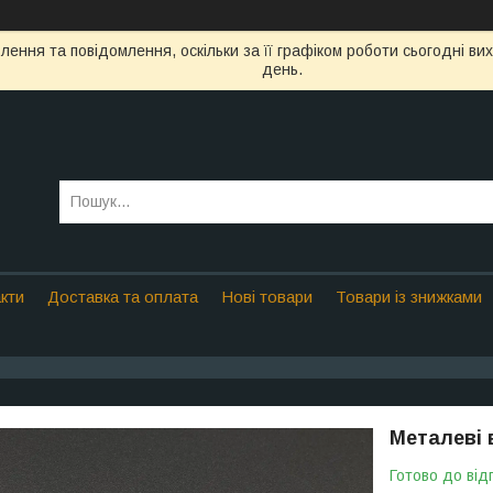
ення та повідомлення, оскільки за її графіком роботи сьогодні в
день.
кти
Доставка та оплата
Нові товари
Товари із знижками
Металеві 
Готово до від