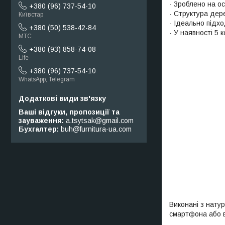
- Зроблено на о
+380 (96) 737-54-10
- Структура дер
Київстар
- Ідеально підх
+380 (50) 538-42-84
- У наявності 5 
МТС
+380 (93) 858-74-08
Life
+380 (96) 737-54-10
WhatsApp, Telegram
Ваші відгуки, пропозиції та
зауваження
a.tsytsak@gmail.com
Бухгалтер
buh@furnitura-ua.com
Виконані з нату
смартфона або в