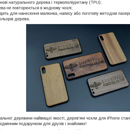
снові натурального дерева і термополіуретану (TPU);
ева не повторюється в жодному чохлі;
одить для нанесення малюнка, напису або логотипу методом лазер
кольорів дерева.
ральної деревини найвищої якості, дерев'яні чохли для iPhone ст
ідмінним подарунком для друзів і знайомих!