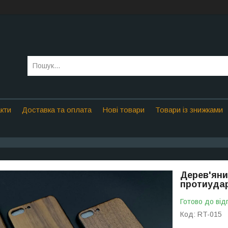
кти
Доставка та оплата
Нові товари
Товари із знижками
Дерев'яни
протиудар
Готово до від
Код:
RT-015