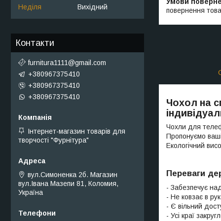
Неділя
Вихідний
повернення това
Контакти
furnitura1111@gmail.com
+380967375410
+380967375410
+380967375410
Чохол на с
індивідуал
Чохли для телеф
Інтернет-магазин товарів для
Пропонуємо ваші
творчості "Фурнітура"
Екологічний висо
Переваги де
вул.Симоненка 2б. Магазин
вул.Івана Мазепи 81, Коломия,
- Забезпечує на
Україна
- Не ковзає в рук
- Є вільний дост
- Усі краї закру