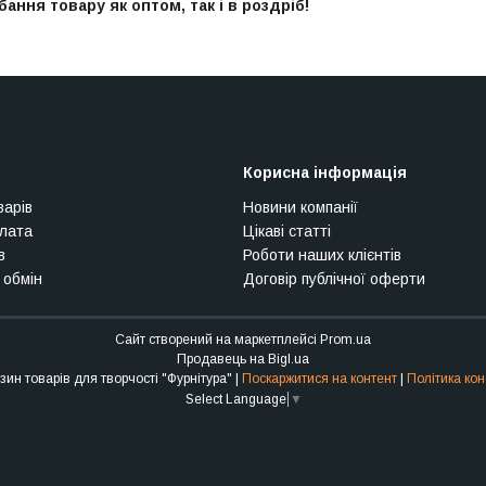
ння товару як оптом, так і в роздріб!
Корисна інформація
варів
Новини компанії
плата
Цікаві статті
в
Роботи наших клієнтів
 обмін
Договір публічної оферти
Сайт створений на маркетплейсі
Prom.ua
Продавець на Bigl.ua
Інтернет-магазин товарів для творчості "Фурнітура" |
Поскаржитися на контент
|
Політика кон
Select Language
▼