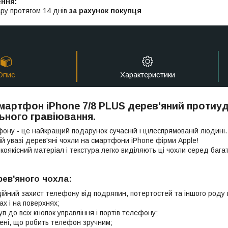
ру протягом 14 днів
за рахунок покупця
Опис
Характеристики
мартфон iPhone 7/8 PLUS дерев'яний протиу
ьного гравіювання.
ону - це найкращий подарунок сучасній і цілеспрямованій людині.
й увазі дерев'яні чохли на смартфони iPhone фірми Apple!
коякісний матеріал і текстура легко виділяють ці чохли серед бага
рев'яного чохла:
дійний захист телефону від подряпин, потертостей та іншого роду
ах і на поверхнях;
уп до всіх кнопок управління і портів телефону;
глені, що робить телефон зручним;