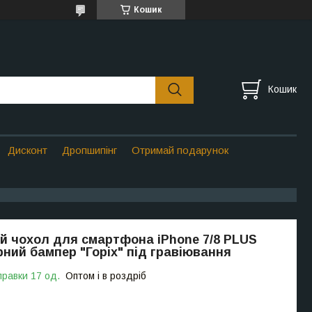
Кошик
Кошик
Дисконт
Дропшипінг
Отримай подарунок
й чохол для смартфона iPhone 7/8 PLUS
ний бампер "Горіх" під гравіювання
правки 17 од.
Оптом і в роздріб