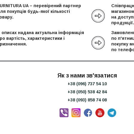
URNITURA UA – перевірений партнер
Співпрацю
ля покупців будь-якої кількості
магазином
овару.
на доступн
продукції.
 описах надана актуальна інформація
Замовленн
ро вартість, характеристики і
по п'ятни
ризначення.
покупку м
по телефо
Як з нами зв'язатися
+38 (096) 737 54 10
+38 (050) 538 42 84
+38 (093) 858 74 08