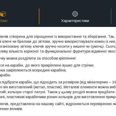
Опис
Характеристики
лючів створена для спрощення їх використання та зберігання. Так,
і ключі чи брелоки до зв'язки, зручно використовувати кожен із ни
ганізовану зв'язку ключів зручно носити у кишені чи сумочці. Сьог
ику кількість корисної та функціональної фурнітури відмінної якост
річку можна розділити за способом кріплення:
ься на карабін, до якого прикріплено вушко для стрічки;
річка закріплюються всередині карабіна;
арабін.
 підібрати карабін, що підходить за розміром (від мініатюрних – 10
ого він виготовлений (метал, пластик). Металеві елементи можна ви
тий, кольори старої латуні. Також у цьому розділі можна придбати 
ачі, пластикові карабінчики різних кольорів для виготовлення прикр
лючів, представлена на нашому сайті, відрізняється перевіреною я
ичних впливів.