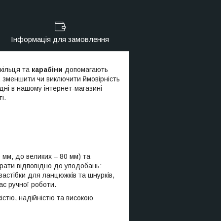
Інформація для замовлення
 кільця та
карабіни
допомагають
х, зменшити чи виключити ймовірність
одні в нашому інтернет-магазині
і.
 мм, до великих – 80 мм) та
брати відповідно до уподобань:
застібки для ланцюжків та шнурків,
ас ручної роботи.
кістю, надійністю та високою