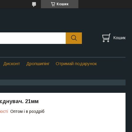
Кошик
Кошик
Дисконт
Дропшипінг
Отримай подарунок
'єднувач. 21мм
ості
Оптом і в роздріб