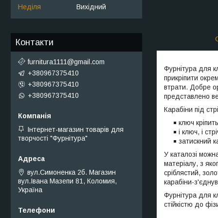
Неділя
Вихідний
Контакти
furnitura1111@gmail.com
Фурнітура для к
+380967375410
прикріпити окрем
+380967375410
втрати. Добре ор
+380967375410
представлено вел
Карабіни під ст
ключ кріпит
Інтернет-магазин товарів для
і ключ, і ст
творчості "Фурнітура"
затискний к
У каталозі можна
матеріалу, з як
вул.Симоненка 2б. Магазин
сріблястий, золо
вул.Івана Мазепи 81, Коломия,
карабіни-з'єднув
Україна
Фурнітура для к
стійкістю до фіз