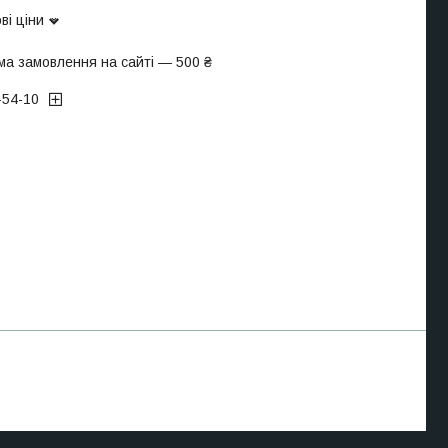
ві ціни
ма замовлення на сайті — 500 ₴
-54-10