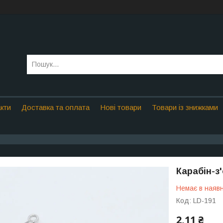
кти
Доставка та оплата
Нові товари
Товари із знижками
Карабін-з
Немає в наявн
Код:
LD-191
2,11 ₴