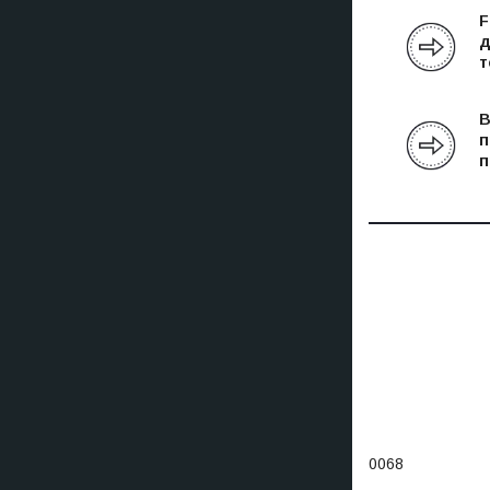
F
д
т
В
п
п
0068