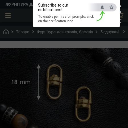
×
ФУРНІТУРА ДЛЯ ТВОРЧОСТІ
Subscribe to our
notifications!
To enable permission prompts, click
ESC
on the notification icon
Товари
Фурнітура для ключів, брелків
З'єднувачі.