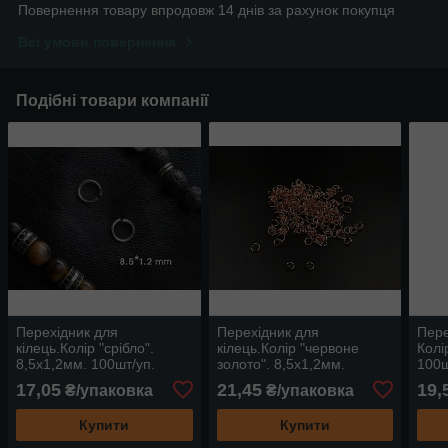
Повернення товару впродовж 14 днів за рахунок покупця
Всі умови повернення
Подібні товари компанії
Перехідник для
Перехідник для
Пере
кілець.Колір "срібло".
кілець.Колір "червоне
Колі
8,5х1,2мм. 100шт/уп.
золото". 8,5х1,2мм.
100ш
100шт/уп.
17,05
21,45
19,
₴/упаковка
₴/упаковка
Купити
Купити