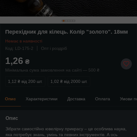
Перехідник для кілець. Колір "золото". 18мм
Немає в наявності
Код: LD-175-2
Опт і роздріб
1,26
₴
Мінімальна сума замовлення на сайті — 500 ₴
1,12 ₴
від 200 шт.
1,02 ₴
від 2000 шт.
Опис
Характеристики
Доставка
Оплата
Умови п
Опис
Зібрати самостійно ювелірну прикрасу – це особлива наука,
яка потребує знань, умінь та певних інструментів. А ось