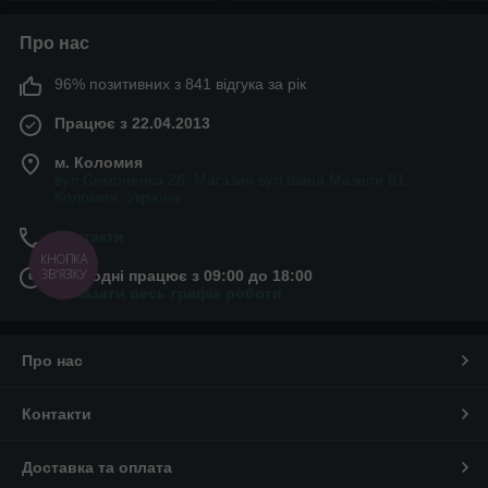
Про нас
96% позитивних з 841 відгука за рік
Працює з 22.04.2013
м. Коломия
вул.Симоненка 2б. Магазин вул.Івана Мазепи 81,
Коломия, Україна
Контакти
КНОПКА
ЗВ'ЯЗКУ
Сьогодні працює з 09:00 до 18:00
Показати весь графік роботи
Про нас
Контакти
Доставка та оплата