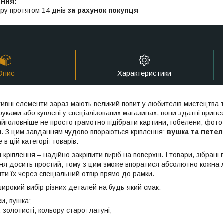
ру протягом 14 днів
за рахунок покупця
Опис
Характеристики
тивні елементи зараз мають великий попит у любителів мистецтва т
руками або куплені у спеціалізованих магазинах, вони здатні прин
йголовніше не просто грамотно підібрати картини, гобелени, фото 
іні. З цим завданням чудово впораються кріплення:
вушка та пете
 в цій категорії товарів.
кріплення – надійно закріпити виріб на поверхні. І товари, зібрані
ня досить простий, тому з цим зможе впоратися абсолютно кожна 
ти їх через спеціальний отвір прямо до рамки.
ирокий вибір різних деталей на будь-який смак:
ски, вушка;
і, золотисті, кольору старої латуні;
;