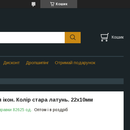
Кошик
Кошик
Дисконт
Дропшипінг
Отримай подарунок
 ікон. Колір стара латунь. 22х10мм
правки 82625 од.
Оптом і в роздріб