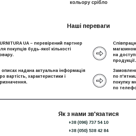
кольору срібло
Наші переваги
URNITURA UA – перевірений партнер
Співпрацю
ля покупців будь-якої кількості
магазином
овару.
на доступн
продукції.
 описах надана актуальна інформація
Замовленн
ро вартість, характеристики і
по п'ятни
ризначення.
покупку м
по телефо
Як з нами зв'язатися
+38 (096) 737 54 10
+38 (050) 538 42 84