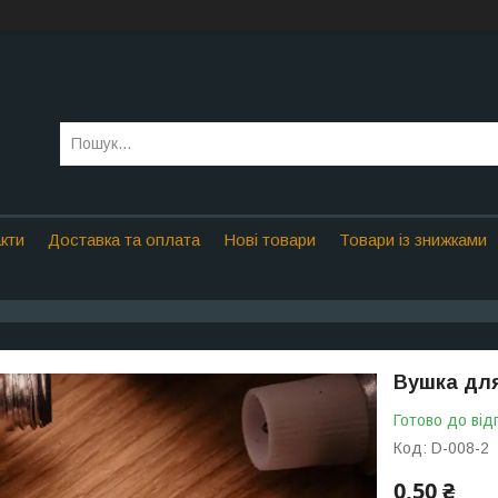
кти
Доставка та оплата
Нові товари
Товари із знижками
Вушка для
Готово до від
Код:
D-008-2
0,50 ₴