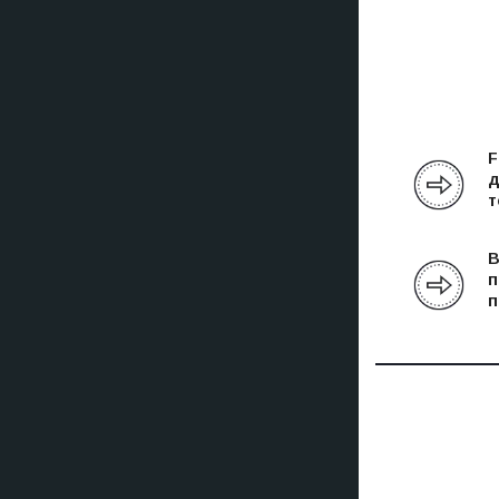
F
д
т
В
п
п