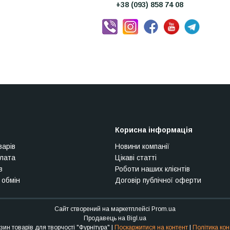
+38 (093) 858 74 08
Корисна інформація
варів
Новини компанії
плата
Цікаві статті
в
Роботи наших клієнтів
 обмін
Договір публічної оферти
Сайт створений на маркетплейсі
Prom.ua
Продавець на Bigl.ua
Інтернет-магазин товарів для творчості "Фурнітура" |
Поскаржитися на контент
|
Політика кон