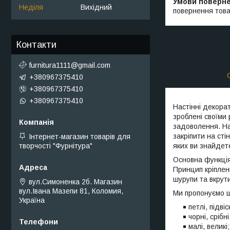
Неділя
Вихідний
повернення това
Контакти
furnitura1111@gmail.com
+380967375410
+380967375410
+380967375410
Настінні декора
зроблені своїми 
задоволення. На
закріпити на ст
Інтернет-магазин товарів для
яких ви знайдете
творчості "Фурнітура"
Основна функція 
Принцип кріплен
шурупи та вкрути
вул.Симоненка 2б. Магазин
вул.Івана Мазепи 81, Коломия,
Ми пропонуємо ш
Україна
петлі, підві
чорні, срібн
малі, великі