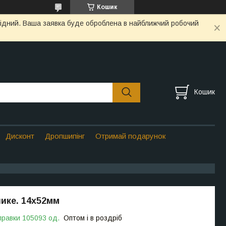
Кошик
ихідний. Ваша заявка буде оброблена в найближчий робочий
Кошик
Дисконт
Дропшипінг
Отримай подарунок
ике. 14х52мм
правки 105093 од.
Оптом і в роздріб