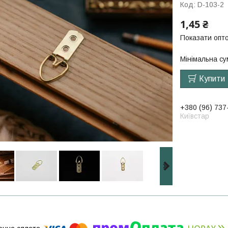
Код:
D-103-2
1,45 ₴
Показати опто
Мінімальна су
Купити
+380 (96) 737
Київстар