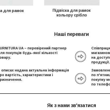
Підвіска для рамок
ка для рамок
кольору срібло
Наші переваги
URNITURA UA – перевірений партнер
Співпрацю
ля покупців будь-якої кількості
магазином
овару.
на доступн
продукції.
 описах надана актуальна інформація
Замовленн
ро вартість, характеристики і
по п'ятни
ризначення.
покупку м
по телефо
Як з нами зв'язатися