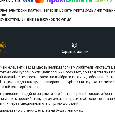
ючені електронні платежі. Тепер ви можете купити будь-який товар
ру протягом 14 днів
за рахунок покупця
Опис
Характеристики
тивні елементи зараз мають великий попит у любителів мистецтва т
руками або куплені у спеціалізованих магазинах, вони здатні прин
йголовніше не просто грамотно підібрати картини, гобелени, фото 
іні. З цим завданням чудово впораються кріплення:
вушка та пете
 в цій категорії товарів.
кріплення – надійно закріпити виріб на поверхні. І товари, зібрані
ня досить простий, тому з цим зможе впоратися абсолютно кожна 
ти їх через спеціальний отвір прямо до рамки.
ирокий вибір різних деталей на будь-який смак: