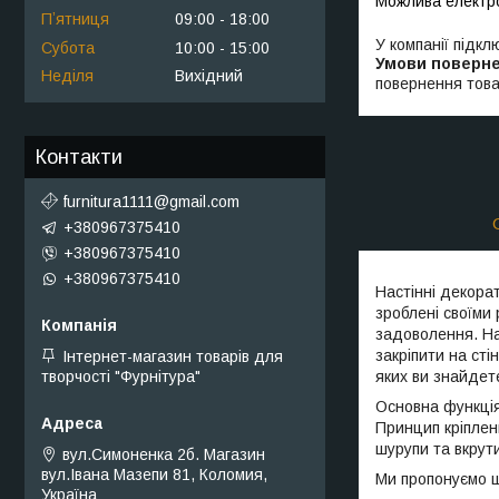
Пʼятниця
09:00
18:00
У компанії підкл
Субота
10:00
15:00
Неділя
Вихідний
повернення това
Контакти
furnitura1111@gmail.com
+380967375410
+380967375410
+380967375410
Настінні декора
зроблені своїми 
задоволення. На
закріпити на ст
Інтернет-магазин товарів для
яких ви знайдете
творчості "Фурнітура"
Основна функція 
Принцип кріплен
шурупи та вкрути
вул.Симоненка 2б. Магазин
вул.Івана Мазепи 81, Коломия,
Ми пропонуємо ш
Україна