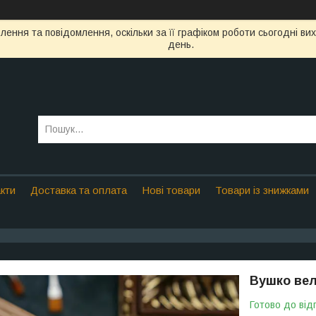
ення та повідомлення, оскільки за її графіком роботи сьогодні в
день.
кти
Доставка та оплата
Нові товари
Товари із знижками
Вушко вел
Готово до від