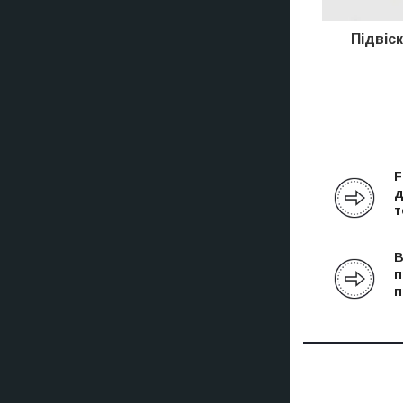
Підвіс
F
д
т
В
п
п