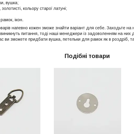
ски, вушка;
і, золотисті, кольору старої латуні;
;
рамок, ікон.
товарів напевно кожен зможе знайти варіант для себе. Заходьте на 
с виникнуть питання, тоді наші менеджери із задоволенням на них д
с ви зможете придбати вушка, петельки для рамок як в роздріб, так
Подібні товари