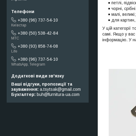
петлі, підві
чорні, срібн
малі, великі
для картин, 
+380 (96) 737-54-10
Київстар
У цій категорії 
+380 (50) 538-42-84
самі. Якщо у ва
МТС
інформацію. У на
+380 (93) 858-74-08
Life
+380 (96) 737-54-10
WhatsApp, Telegram
Ваші відгуки, пропозиції та
зауваження
a.tsytsak@gmail.com
Бухгалтер
buh@furnitura-ua.com