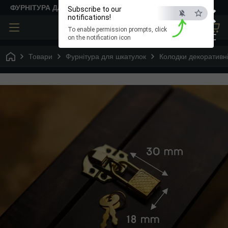
×
ФУРНІТУРА ДЛЯ ТВОРЧОСТІ
Subscribe to our
notifications!
To enable permission prompts, click
ESC
on the notification icon
Товари
Фурнітура для шкатулок
Колодки декоративн