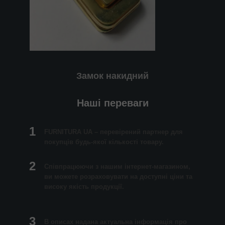
Замок накидний
Наші переваги
1
FURNITURA UA – перевірений партнер для
покупців будь-якої кількості товару.
2
Співпрацюючи з нашим інтернет-магазином,
ви можете розраховувати на доступні ціни та
високу якість продукції.
3
В описах надана актуальна інформація про