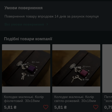
Умови повернення
Повернення товару впродовж 14 днів за рахунок покупця
Всі умови повернення
Подібні товари компанії
Колодки маленькі. Колір
Колодки маленькі. Колір
Петл
фіолетовий. 30х18мм
світло-рожевий. 30х18мм
"зол
5,81
5,81
0,7
₴
₴