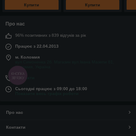
Купити
Купити
Про нас
96% позитивних з 839 відгуків за рік
Працює з 22.04.2013
м. Коломия
вул.Симоненка 2б. Магазин вул.Івана Мазепи 81,
Коломия, Україна
КНОПКА
Контакти
ЗВ'ЯЗКУ
Сьогодні працює з 09:00 до 18:00
Показати весь графік роботи
Про нас
Контакти