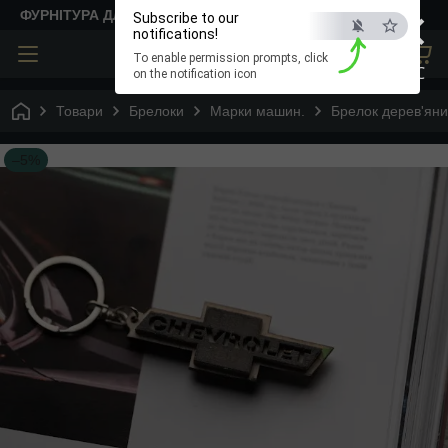
×
ФУРНІТУРА ДЛЯ ТВОРЧОСТІ
Subscribe to our
notifications!
To enable permission prompts, click
ESC
on the notification icon
Товари
Брелоки
Марки машин.
Брелок дерев'яни
–5%