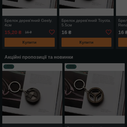
Брелок дерев'яний Geely.
Брелок дерев'яний Toyota.
Брел
4см
5.5см
Rena
15,20
16
16
₴
₴
16 ₴
Купити
Купити
Акційні пропозиції та новинки
–5%
–5%