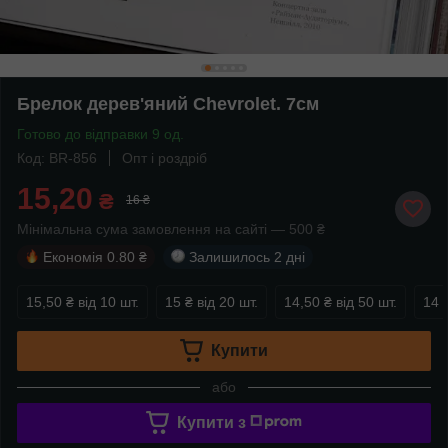
Брелок дерев'яний Chevrolet. 7см
Готово до відправки 9 од.
Код: BR-856
Опт і роздріб
15,20
₴
16 ₴
Мінімальна сума замовлення на сайті — 500 ₴
Економія
0.80 ₴
Залишилось
2 дні
15,50 ₴
від 10 шт.
15 ₴
від 20 шт.
14,50 ₴
від 50 шт.
14 
Купити
або
Купити з