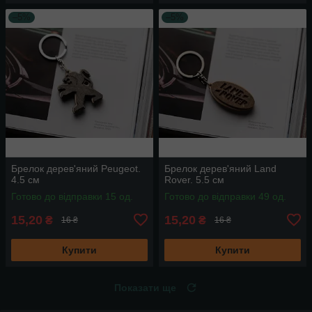
–5%
–5%
Брелок дерев'яний Peugeot.
Брелок дерев'яний Land
4.5 см
Rover. 5.5 см
Готово до відправки 15 од.
Готово до відправки 49 од.
15,20
15,20
₴
₴
16 ₴
16 ₴
Купити
Купити
Показати ще