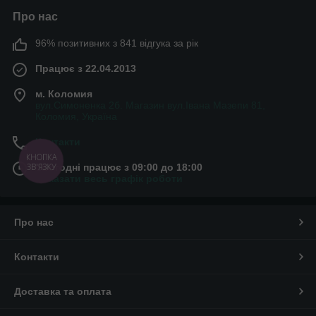
Про нас
96% позитивних з 841 відгука за рік
Працює з 22.04.2013
м. Коломия
вул.Симоненка 2б. Магазин вул.Івана Мазепи 81,
Коломия, Україна
Контакти
КНОПКА
ЗВ'ЯЗКУ
Сьогодні працює з 09:00 до 18:00
Показати весь графік роботи
Про нас
Контакти
Доставка та оплата