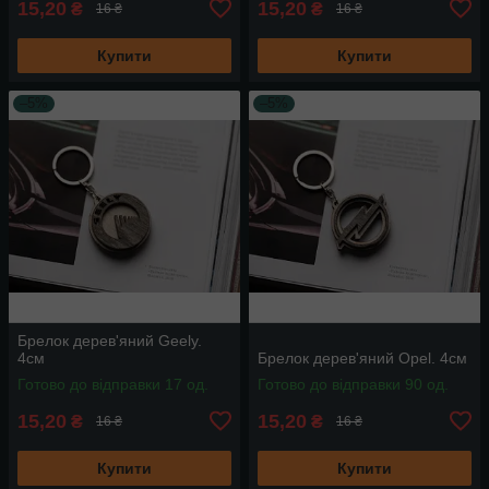
15,20
15,20
₴
₴
16 ₴
16 ₴
Купити
Купити
–5%
–5%
Брелок дерев'яний Geely.
4см
Брелок дерев'яний Opel. 4см
Готово до відправки 17 од.
Готово до відправки 90 од.
15,20
15,20
₴
₴
16 ₴
16 ₴
Купити
Купити