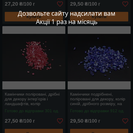
27,20
29,50
₴/100 г
₴/100 г
Дозвольте сайту надсилати вам
Купити
Купити
Акції 1 раз на місяць
Камінчики поліровані, дрібні
Камінчики подрібнені,
для декору інтер'єрів і
поліровані для декору, колір
ландшафтів, колір
синій, дрібного розміру, на
малиновий, на вагу від 100 г
вагу від 100 г
Готово до відправки 301 од.
Готово до відправки 912 од.
27,50
29,50
₴/100 г
₴/100 г