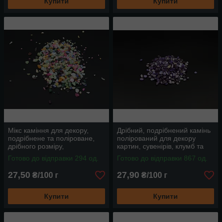
Купити
Купити
Мікс каміння для декору,
Дрібний, подрібнений камінь
подрібнене та поліроване,
полірований для декору
дрібного розміру,
картин, сувенірів, клумб та
різнокольорове, від 100 г
інтер'єрів, колір бузок
Готово до відправки 294 од.
Готово до відправки 867 од.
27,50
27,90
₴/100 г
₴/100 г
Купити
Купити