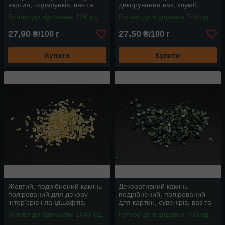
картин, подарунків, ваз та
декорування ваз, клумб,
інтер'єрів, колір блакитний,
квіткових горщиків та іншого,
Готово до відправки 726 од.
Готово до відправки 746 од.
від 100 г
колір "кава"
27,90
27,50
₴/100 г
₴/100 г
Купити
Купити
Жовтий, подрібнений камінь
Декоративний камінь
полірований для декору
подрібнений, полірований
інтер'єрів і ландшафтів,
для картин, сувенірів, ваз та
дрібного розміру
інтер'єрів, колір зелений,
Готово до відправки 1047 од.
Готово до відправки 768 од.
дрібний