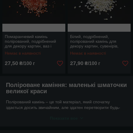
Помаранчевий камінь
Білий, подрібнений,
полірований, подрібнений
полірований камінь для
для декору картин, ваз і
декору картин, сувенірів,
клумб, на вагу від 100 г,
подарунків, ваз та інтер'єрів,
Немає в наявності
Немає в наявності
дрібного розміру
від 100 г
27,50
27,90
₴/100 г
₴/100 г
Поліроване каміння: маленькі шматочки
великої краси
Полірований камінь – це той матеріал, який спочатку
здається досить звичайним, але здатен перетворити будь-
який проєкт на справжній витвір мистецтва. Це дрібні камінці,
Показати все
відшліфовані до блиску, з гладкою поверхнею, без гострих
країв, що робить їх приємними на дотик і безпечними для
рукоділля. У нашій категорії зібрані різні фракції та кольори: